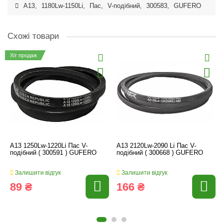
A13
,
1180Lw-1150Li
,
Пас
,
V-подібний
,
300583
,
GUFERO
Схожі товари
Хіт продаж
A13 1250Lw-1220Li Пас V-
A13 2120Lw-2090 Li Пас V-
подібний ( 300591 ) GUFERO
подібний ( 300668 ) GUFERO
Залишити відгук
Залишити відгук
89 ₴
166 ₴