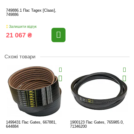
749886.1 Пас Tagex [Claas],
749886
Залишити відгук
21 067 ₴
Схожі товари
1499431 Пас Gates, 667881,
1900123 Пас Gates, 765985.0,
644884
71346200