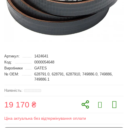
Артикул:
1424641
Код:
0000054648
Виробники
GATES
№ OEM:
628791.0, 628791, 6287910, 749886.0, 749886,
749886.1
19 170 ₴
Ціна актуальна без відтермінування оплати