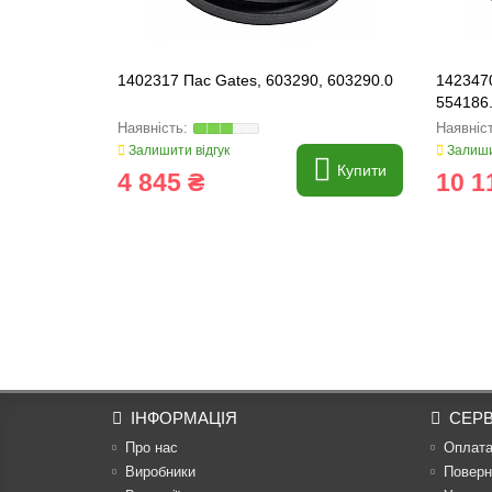
1402317 Пас Gates, 603290, 603290.0
1423470
554186
Залишити відгук
Залиши
Купити
4 845 ₴
10 1
ІНФОРМАЦІЯ
СЕРВ
Про нас
Оплат
Виробники
Поверн