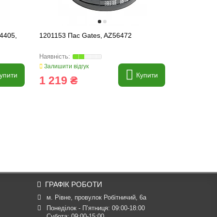
4405,
1201153 Пас Gates, AZ56472
0102250 Па
84057874, 
Залишити відгук
Залишити ві
упити
Купити
1 219 ₴
3 655 
ГРАФІК РОБОТИ
м. Рівне, провулок Робітничий, 6а
Понеділок - П’ятниця: 09:00-18:00

Субота: 09:00-15:00
