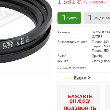
1 581 ₴
Ціна актуальна 
Купити
Швидке за
Аналоги
0772760 CL
GATES
Використовується в
Tucano 440 |
Jaguar 8500C
Tucano 450
Вузол
Привід
Техніка
Claas (Клаа
Всі характеристики
Відгуків: 0
БАЖАЄТЕ
ЗНИЖКУ
ПОДЗВОНІТЬ