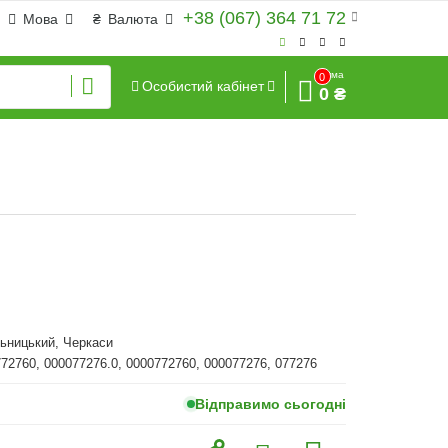
+38 (067) 364 71 72
Мова
₴
Валюта
Сума
0
Особистий кабінет
0 ₴
ьницький, Черкаси
772760, 000077276.0, 0000772760, 000077276, 077276
Відправимо сьогодні