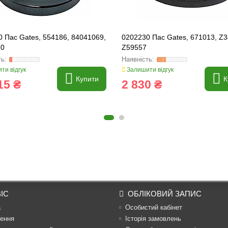
 Пас Gates, 554186, 84041069,
0202230 Пас Gates, 671013, Z3
.0
Z59557
ти відгук
Залишити відгук
Купити
К
15 ₴
2 830 ₴
ІС
ОБЛІКОВИЙ ЗАПИС
а
Особистий кабінет
ення
Історія замовлень