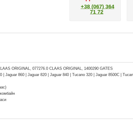
+38 (067) 364
71 72
CLAAS ORIGINAL, 077276.0 CLAAS ORIGINAL, 1400290 GATES
 | Jaguar 860 | Jaguar 820 | Jaguar 840 | Tucano 320 | Jaguar 8500C | Tuca
аас)
 комбайн
Паси