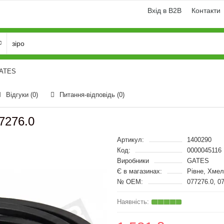
Вхід в B2B
Контакти
GATES
Відгуки (0)
Питання-відповідь
(0)
7276.0
Артикул:
1400290
Код:
0000045116
Виробники
GATES
Є в магазинах:
Рівне, Хмел
№ OEM:
077276.0, 0