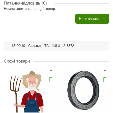
Питання-відповідь
(0)
Немає запитань про цей товар.
Нове запитання
65*90*10
,
Сальник
,
TC
,
JULU
,
218372
Схожі товари