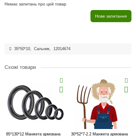
Немає запитань про цей товар.
Нове запитання
35*50*10
,
Сальник
,
12014674
Схожі товари
85*130*12 Манжета армована
30*52*7-2.2 Манжета армована