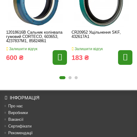
12018616B Сальник колінвала
CR20952 Ущільнення SKF,
гумовий CORTECO, 603653,
432617А1
4237837M1, 85824861
Залишити відгук
Залишити відгук
600 ₴
183 ₴
ІНФОРМАЦІЯ
Про нас
Виробники
Вакансії
Сертифікати
Рекомендації