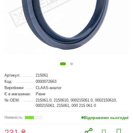
Артикул:
215061
Код:
0000072663
Виробники
CLAAS-аналог
Є в магазинах:
Рівне
№ OEM:
215061.0, 2150610, 000215061.0, 0002150610,
000215061, 215061, 000 215 061 0
Відправимо сьогодні
231 ₴