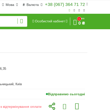
+38 (067) 364 71 72
Мова
₴
Валюта
Сума
0
Особистий кабінет
0 ₴
*6,35
ьницький, Київ
Відправимо сьогодні
ез відтермінування оплати