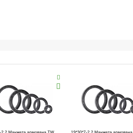
7-2.2 Манжета армована TW
19*30*7-2.2 Манжета армован