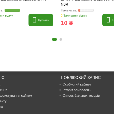
NBR
ти відгук
Залишити відгук
Купити
К
10 ₴
ІС
ОБЛІКОВИЙ ЗАПИС
а
Особистий кабінет
ення
Історія замовлень
користування сайтом
Список бажаних товарів
айту
ка