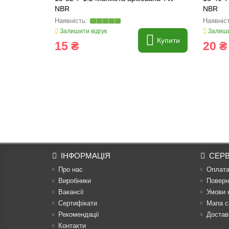
NBR
NBR
Залишити відгук
Залиши
Купити
15 ₴
20 ₴
ІНФОРМАЦІЯ
СЕРВ
Про нас
Оплат
Виробники
Поверн
Вакансії
Умови 
Сертифікати
Мапа с
Рекомендації
Достав
Контакти