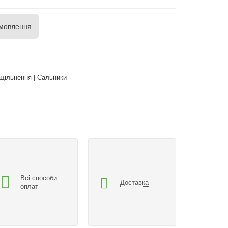
мовлення
щільнення | Сальники
Всі способи
Доставка
оплат