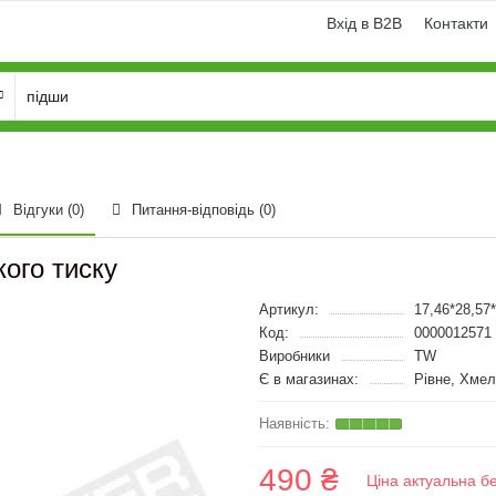
Вхід в B2B
Контакти
Відгуки (0)
Питання-відповідь
(0)
кого тиску
Артикул:
17,46*28,57
Код:
0000012571
Виробники
TW
Є в магазинах:
Рівне, Хмел
490 ₴
Ціна актуальна б