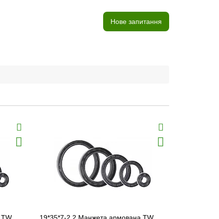
Нове запитання
а TW
19*35*7-2.2 Манжета армована TW
145*180*15