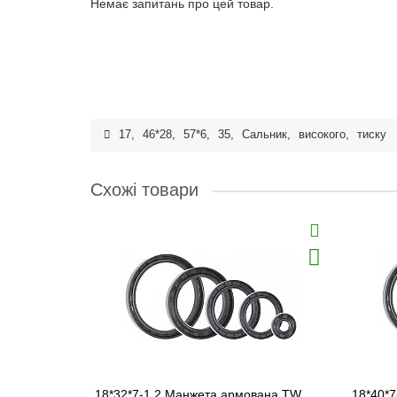
Немає запитань про цей товар.
17
,
46*28
,
57*6
,
35
,
Сальник
,
високого
,
тиску
Схожі товари
18*32*7-1.2 Манжета армована TW
18*40*