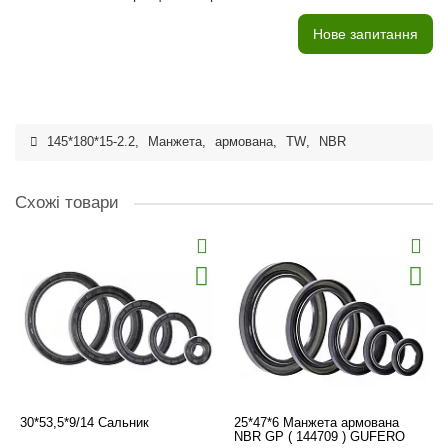
Нове запитання
145*180*15-2.2
,
Манжета
,
армована
,
TW
,
NBR
Схожі товари
30*53,5*9/14 Сальник
25*47*6 Манжета армована
NBR GP ( 144709 ) GUFERO