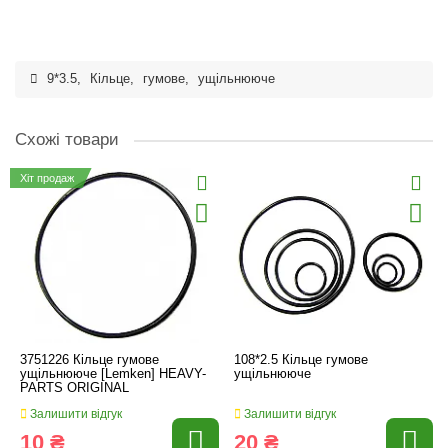
9*3.5
,
Кільце
,
гумове
,
ущільнююче
Схожі товари
Хіт продаж
3751226 Кільце гумове
108*2.5 Кільце гумове
ущільнююче [Lemken] HEAVY-
ущільнююче
PARTS ORIGINAL
Залишити відгук
Залишити відгук
10 ₴
20 ₴