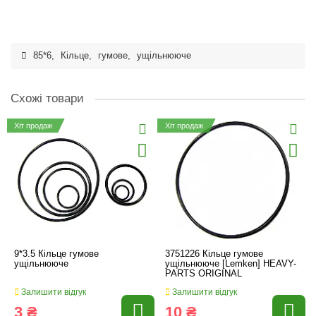
85*6
,
Кільце
,
гумове
,
ущільнююче
Схожі товари
Хіт продаж
Хіт продаж
9*3.5 Кільце гумове
3751226 Кільце гумове
ущільнююче
ущільнююче [Lemken] HEAVY-
PARTS ORIGINAL
Залишити відгук
Залишити відгук
3 ₴
10 ₴