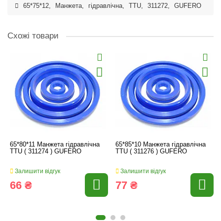
65*75*12
,
Манжета
,
гідравлічна
,
TTU
,
311272
,
GUFERO
Схожі товари
65*80*11 Манжета гідравлічна
65*85*10 Манжета гідравлічна
TTU ( 311274 ) GUFERO
TTU ( 311276 ) GUFERO
Залишити відгук
Залишити відгук
66 ₴
77 ₴