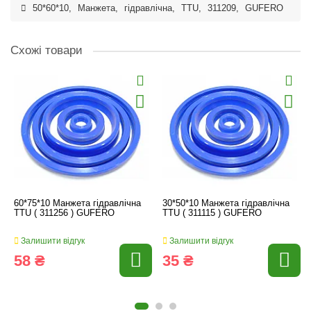
50*60*10
,
Манжета
,
гідравлічна
,
TTU
,
311209
,
GUFERO
Схожі товари
60*75*10 Манжета гідравлічна
30*50*10 Манжета гідравлічна
TTU ( 311256 ) GUFERO
TTU ( 311115 ) GUFERO
Залишити відгук
Залишити відгук
58 ₴
35 ₴