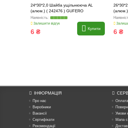
24*30*2,0 Шайба ущільнююча AL
26*30*
(алюм.) ( 242476 ) GUFERO
(алюм.
Залишити відгук
Залиши
Купити
6 ₴
6 ₴
ІНФОРМАЦІЯ
СЕРВ
Про нас
Оплат
Виробники
Поверн
Вакансії
Умови 
Сертифікати
Мапа с
Рекомендації
Достав