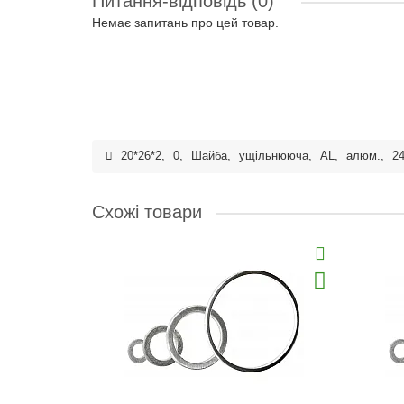
Питання-відповідь
(0)
Немає запитань про цей товар.
20*26*2
,
0
,
Шайба
,
ущільнююча
,
AL
,
алюм.
,
2
Схожі товари