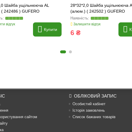
2,0 Шайба ущільнююча AL
28*32*2,0 Шайба ущільнююча 
) ( 242486 ) GUFERO
(алюм.) ( 242502 ) GUFERO
ти відгук
Залишити відгук
Купити
К
6 ₴
ІС
ОБЛІКОВИЙ ЗАПИС
а
Особистий кабінет
ення
Історія замовлень
користування сайтом
Список бажаних товарів
айту
ка