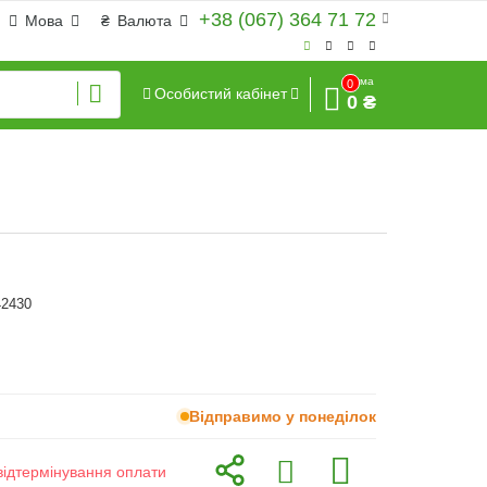
+38 (067) 364 71 72
Мова
₴
Валюта
Сума
0
Особистий кабінет
0 ₴
42430
Відправимо у понеділок
відтермінування оплати