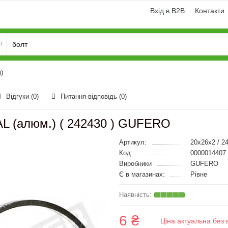
Вхід в B2B
Контакти
)
Відгуки (0)
Питання-відповідь
(0)
AL (алюм.) ( 242430 ) GUFERO
Артикул:
20x26x2 / 2
Код:
0000014407
Виробники
GUFERO
Є в магазинах:
Рівне
6 ₴
Ціна актуальна без 