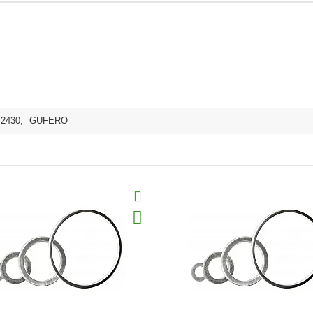
42430
,
GUFERO