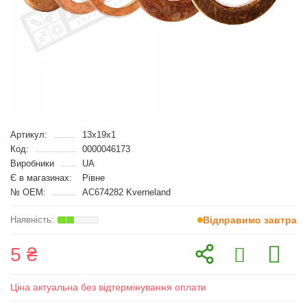
Артикул:
13x19x1
Код:
0000046173
Виробники
UA
Є в магазинах:
Рівне
№ OEM:
AC674282 Kverneland
Відправимо завтра
5 ₴
Ціна актуальна без відтермінування оплати