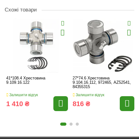
Схожі товари
41*108.4 Хрестовина
27*74.6 Хрестовина
9.109.16.122
9.104.16.112, 972465, AZ52541,
84355315
Залишити відгук
Залишити відгук
1 410 ₴
816 ₴