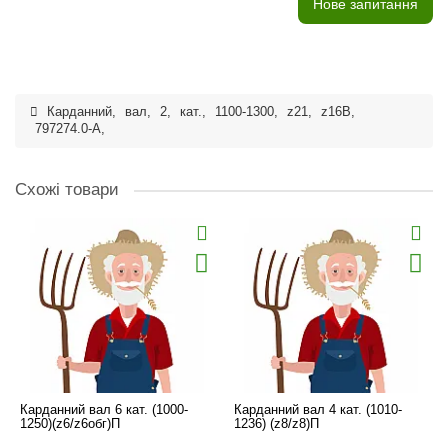
Нове запитання
Карданний
,
вал
,
2
,
кат.
,
1100-1300
,
z21
,
z16В
,
797274.0-A
,
Схожі товари
Карданний вал 6 кат. (1000-
Карданний вал 4 кат. (1010-
1250)(z6/z6обг)П
1236) (z8/z8)П