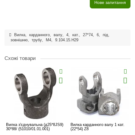
Нове запитання
Вилка
,
карданного
,
валу
,
4
,
кат.
,
27*74
,
6
,
під
,
зовнішню
,
трубу
,
М4
,
9.104.15.H29
Схожі товари
Вилка з'єднувальна (д25*8JS9)
Вилка карданного валу 1 кат.
30*88/ (51010/01.01.001)
(22*54) Z8