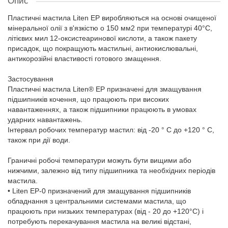
Опис
Пластичні мастила Liten EP виробляються на основі очищеної
мінеральної олії з в'язкістю o 150 мм2 при температурі 40°C,
літієвих мил 12-оксистеаринової кислоти, а також пакету
присадок, що покращують мастильні, антиокислювальні,
антикорозійні властивості готового змащення.
Застосування
Пластичні мастила Liten® EP призначені для змащування
підшипників кочення, що працюють при високих
навантаженнях, а також підшипники працюють в умовах
ударних навантажень.
Інтервал робочих температур мастил: від -20 ° C до +120 ° C,
також при дії води.
Граничні робочі температури можуть бути вищими або
нижчими, залежно від типу підшипника та необхідних періодів
мастила.
• Liten EP-0 призначений для змащування підшипників
обладнання з центральними системами мастила, що
працюють при низьких температурах (від - 20 до +120°C) і
потребують перекачування мастила на великі відстані,