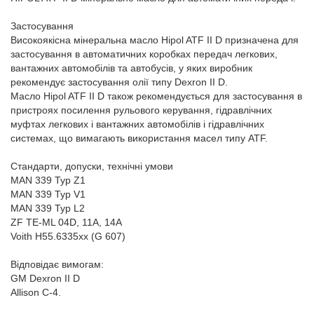
Застосування
Високоякісна мінеральна масло Hipol ATF II D призначена для
застосування в автоматичних коробках передач легкових,
вантажних автомобілів та автобусів, у яких виробник
рекомендує застосування олії типу Dexron II D.
Масло Hipol ATF II D також рекомендується для застосування в
пристроях посилення рульового керування, гідравлічних
муфтах легкових і вантажних автомобілів і гідравлічних
системах, що вимагають використання масел типу ATF.
Стандарти, допуски, технічні умови
MAN 339 Typ Z1
MAN 339 Typ V1
MAN 339 Typ L2
ZF TE-ML 04D, 11A, 14A
Voith H55.6335xx (G 607)
Відповідає вимогам:
GM Dexron II D
Allison C-4.