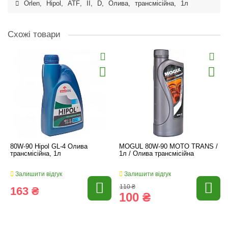
Orlen
,
Hipol
,
ATF
,
II
,
D
,
Олива
,
трансмісійна
,
1л
Схожі товари
80W-90 Hipol GL-4 Олива
MOGUL 80W-90 MOTO TRANS /
трансмісійна, 1л
1л / Олива трансмісійна
Залишити відгук
Залишити відгук
110 ₴
163 ₴
100 ₴