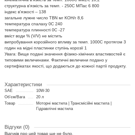
структурна в'язкість за темп. - 250C МПас 6 800
індекс в'язкості – 138
загальне лужне число TBN мг KOH/г 8,6
температура спалаху 0C 240
температура плинності 0C -27
вміст води % (V/V) не містить
випробування корозійного впливу за темп. 1000C протягом 3
годин на мідні пластинки ступінь корозії 1
Увага: Вище подані значення фізико-хімічних властивостей є
типовими величинами. Фактичні величини подано у
сертифікатах якості, що додаються до кожної партії продукту.
Характеристики
SAE
10W-30
Об’єм/Вага
20 л
Товар
Моторні мастила | Трансмісійні мастила |
Гідравлічні мастила
Відгуки (0)
Відгуків про цей товар ще не було.