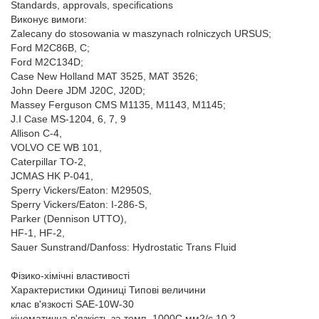
Standards, approvals, specifications
Виконує вимоги:
Zalecany do stosowania w maszynach rolniczych URSUS;
Ford M2C86B, C;
Ford M2C134D;
Case New Holland MAT 3525, MAT 3526;
John Deere JDM J20C, J20D;
Massey Ferguson CMS M1135, M1143, M1145;
J.I Case MS-1204, 6, 7, 9
Allison C-4,
VOLVO CE WB 101,
Caterpillar TO-2,
JCMAS HK P-041,
Sperry Vickers/Eaton: M2950S,
Sperry Vickers/Eaton: I-286-S,
Parker (Dennison UTTO),
HF-1, HF-2,
Sauer Sunstrand/Danfoss: Hydrostatic Trans Fluid
Фізико-хімічні властивості
Характеристики Одиниці Типові величини
клас в'язкості SAE-10W-30
кінематична в'язкість за темп. 1000C мм2/с 10,2