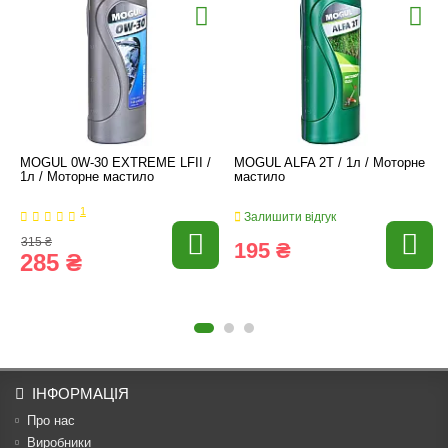
MOGUL 0W-30 EXTREME LFII /
MOGUL ALFA 2T / 1л / Моторне
1л / Моторне мастило
мастило
1
Залишити відгук
315 ₴
195 ₴
285 ₴
ІНФОРМАЦІЯ
Про нас
Виробники