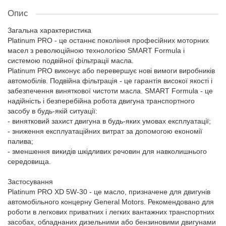
Опис
Загальна характеристика
Platinum PRO - це останнє покоління професійних моторних
масел з революційною технологією SMART Formula і
системою подвійної фільтрації масла.
Platinum PRO виконує або перевершує нові вимоги виробників
автомобілів. Подвійна фільтрація - це гарантія високої якості і
забезпечення виняткової чистоти масла. SMART Formula - це
надійність і безперебійна робота двигуна транспортного
засобу в будь-якій ситуації:
- винятковий захист двигуна в будь-яких умовах експлуатації;
- зниження експлуатаційних витрат за допомогою економії
палива;
- зменшення викидів шкідливих речовин для навколишнього
середовища.
Застосування
Platinum PRO XD 5W-30 - це масло, призначене для двигунів
автомобільного концерну General Motors. Рекомендовано для
роботи в легкових приватних і легких вантажних транспортних
засобах, обладнаних дизельними або бензиновими двигунами