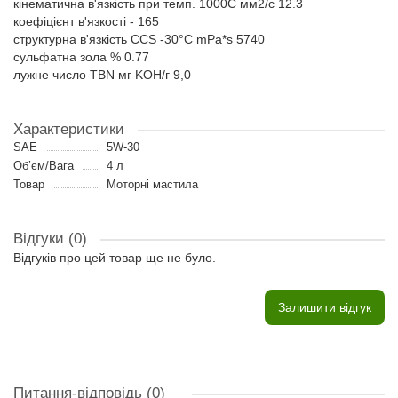
кінематична в'язкість при темп. 1000C мм2/с 12.3
коефіцієнт в'язкості - 165
структурна в'язкість CCS -30°C mPa*s 5740
сульфатна зола % 0.77
лужне число TBN мг KOH/г 9,0
Характеристики
SAE
5W-30
Об’єм/Вага
4 л
Товар
Моторні мастила
Відгуки (0)
Відгуків про цей товар ще не було.
Залишити відгук
Питання-відповідь
(0)