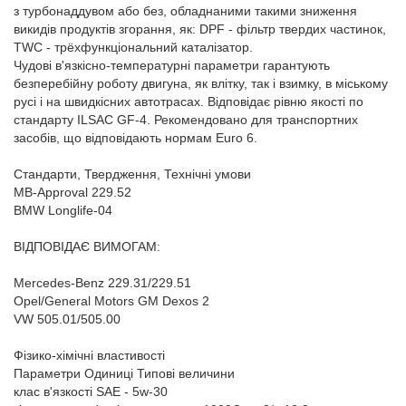
з турбонаддувом або без, обладнаними такими зниження
викидів продуктів згорання, як: DPF - фільтр твердих частинок,
TWC - трёхфункціональний каталізатор.
Чудові в'язкісно-температурні параметри гарантують
безперебійну роботу двигуна, як влітку, так і взимку, в міському
русі і на швидкісних автотрасах. Відповідає рівню якості по
стандарту ILSAC GF-4. Рекомендовано для транспортних
засобів, що відповідають нормам Euro 6.
Стандарти, Твердження, Технічні умови
MB-Approval 229.52
BMW Longlife-04
ВІДПОВІДАЄ ВИМОГАМ:
Mercedes-Benz 229.31/229.51
Opel/General Motors GM Dexos 2
VW 505.01/505.00
Фізико-хімічні властивості
Параметри Одиниці Типові величини
клас в'язкості SAE - 5w-30