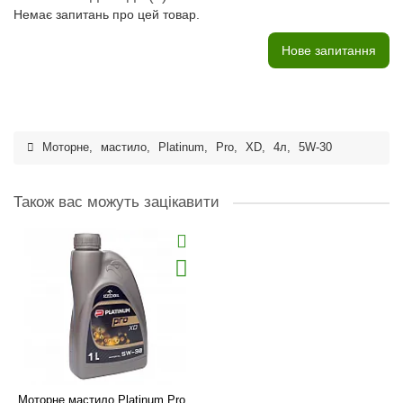
Немає запитань про цей товар.
Нове запитання
Моторне
,
мастило
,
Platinum
,
Pro
,
XD
,
4л
,
5W-30
Також вас можуть зацікавити
Моторне мастило Platinum Pro