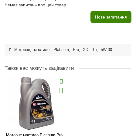
Немає запитань про цей товар.
Нове запитання
Моторне
,
мастило
,
Platinum
,
Pro
,
XD
,
1л
,
5W-30
Також вас можуть зацікавити
Моторне мастило Platinum Pro