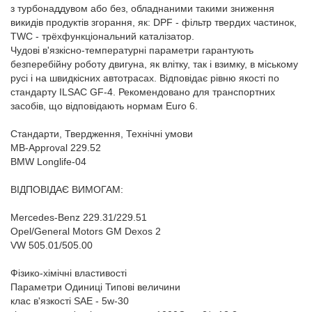
з турбонаддувом або без, обладнаними такими зниження
викидів продуктів згорання, як: DPF - фільтр твердих частинок,
TWC - трёхфункціональний каталізатор.
Чудові в'язкісно-температурні параметри гарантують
безперебійну роботу двигуна, як влітку, так і взимку, в міському
русі і на швидкісних автотрасах. Відповідає рівню якості по
стандарту ILSAC GF-4. Рекомендовано для транспортних
засобів, що відповідають нормам Euro 6.
Стандарти, Твердження, Технічні умови
MB-Approval 229.52
BMW Longlife-04
ВІДПОВІДАЄ ВИМОГАМ:
Mercedes-Benz 229.31/229.51
Opel/General Motors GM Dexos 2
VW 505.01/505.00
Фізико-хімічні властивості
Параметри Одиниці Типові величини
клас в'язкості SAE - 5w-30