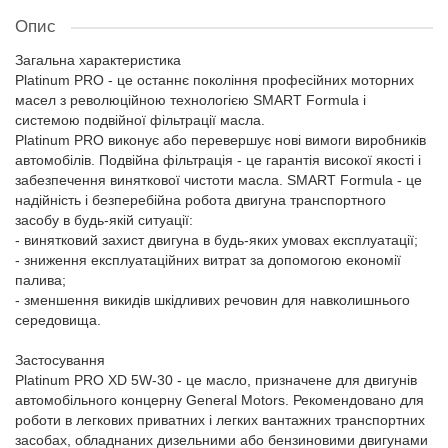
Опис
Загальна характеристика
Platinum PRO - це останнє покоління професійних моторних
масел з революційною технологією SMART Formula і
системою подвійної фільтрації масла.
Platinum PRO виконує або перевершує нові вимоги виробників
автомобілів. Подвійна фільтрація - це гарантія високої якості і
забезпечення виняткової чистоти масла. SMART Formula - це
надійність і безперебійна робота двигуна транспортного
засобу в будь-якій ситуації:
- винятковий захист двигуна в будь-яких умовах експлуатації;
- зниження експлуатаційних витрат за допомогою економії
палива;
- зменшення викидів шкідливих речовин для навколишнього
середовища.
Застосування
Platinum PRO XD 5W-30 - це масло, призначене для двигунів
автомобільного концерну General Motors. Рекомендовано для
роботи в легкових приватних і легких вантажних транспортних
засобах, обладнаних дизельними або бензиновими двигунами