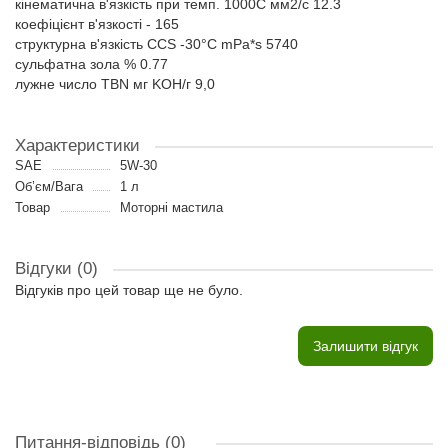
кінематична в'язкість при темп. 1000C мм2/с 12.3
коефіцієнт в'язкості - 165
структурна в'язкість CCS -30°C mPa*s 5740
сульфатна зола % 0.77
лужне число TBN мг KOH/г 9,0
Характеристики
SAE
5W-30
Об’єм/Вага
1 л
Товар
Моторні мастила
Відгуки (0)
Відгуків про цей товар ще не було.
Залишити відгук
Питання-відповідь
(0)