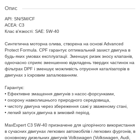
Опис
API: SN/SM/CF
ACEA: C3
Клас в'язкості: SAE: 5W-40
Синтетична моторна олива, створена на основі Advanced
Protect Formula. CPF гарантує оптимальний захист двигуна в
будь-яких умовах експлуатації. Зменшує ризик зносу клапанів,
одночасно сприяє зменшенню відкладень твердих частинок на
фільтрах DPF і зменшує можливість отруєння каталізаторів в
двигунах з іскровим запалюванням.
Гарантує:
• Ефективне змащення двигунів з насос-форсунками,
• охорону навколишнього природного середовища,
• чистоту двигуна через збереження сажі у зваженому стані,
• легкий запуск двигуна в зимовий період.
MaxExpert C3 5W-40 призначене для цілорічного використання
в сучасних двигунах легкових автомобілів і легкових фургонів, в
основному дизельних двигунів Volkswagen (Volkswagen, Audi,