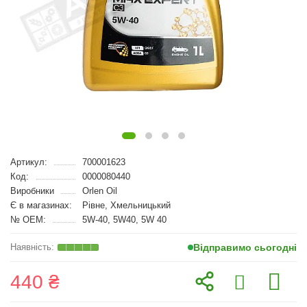
Артикул:
700001623
Код:
0000080440
Виробники
Orlen Oil
Є в магазинах:
Рівне, Хмельницький
№ OEM:
5W-40, 5W40, 5W 40
Відправимо сьогодні
440 ₴