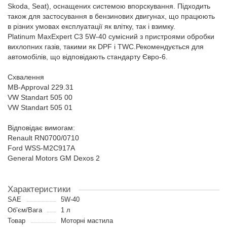
Skoda, Seat), оснащених системою впорскування. Підходить
також для застосування в бензинових двигунах, що працюють
в різних умовах експлуатації як влітку, так і взимку.
Platinum MaxExpert C3 5W-40 сумісний з пристроями обробки
вихлопних газів, такими як DPF і TWC.Рекомендується для
автомобілів, що відповідають стандарту Євро-6.
Схвалення
MB-Approval 229.31
VW Standart 505 00
VW Standart 505 01
Відповідає вимогам:
Renault RN0700/0710
Ford WSS-M2C917A
General Motors GM Dexos 2
Характеристики
SAE
5W-40
Об’єм/Вага
1 л
Товар
Моторні мастила