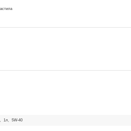
мастила
,
1л
,
5W-40