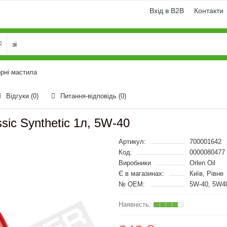
Вхід в B2B
Контакти
рні мастила
Відгуки (0)
Питання-відповідь
(0)
sic Synthetic 1л, 5W-40
Артикул:
700001642
Код:
0000080477
Виробники
Orlen Oil
Є в магазинах:
Київ, Рівне
№ OEM:
5W-40, 5W4