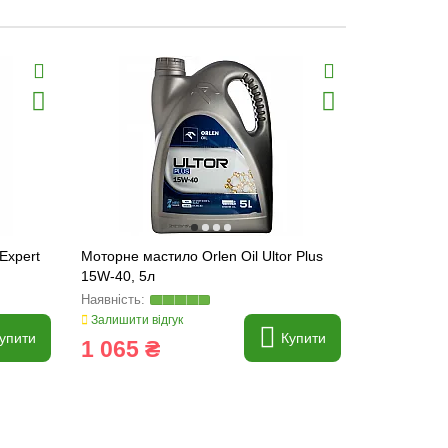
Expert
Моторне мастило Orlen Oil Ultor Plus
Моторне ма
15W-40, 5л
F 4л, 5W-3
Залишити відгук
Залишити ві
упити
Купити
1 065 ₴
1 265 