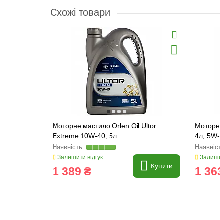
Схожі товари
Моторне мастило Orlen Oil Ultor
Моторне
Extreme 10W-40, 5л
4л, 5W
Залишити відгук
Залиши
Купити
1 389 ₴
1 36