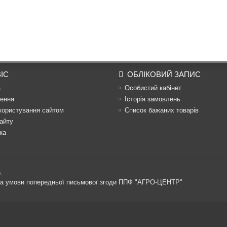
ІС
ОБЛІКОВИЙ ЗАПИС
а
Особистий кабінет
ення
Історія замовлень
користування сайтом
Список бажаних товарів
айту
ка
.
 за умови попередньої письмової згоди ППФ "АГРО-ЦЕНТР"