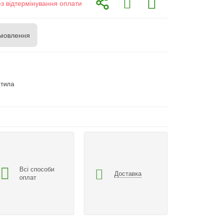
ез відтермінування оплати
мовлення
стила
Всі способи
Доставка
оплат