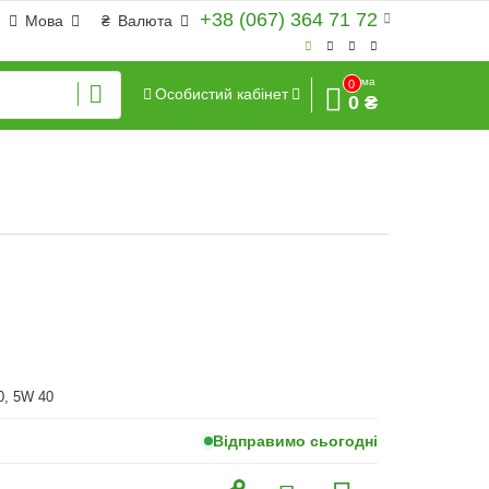
+38 (067) 364 71 72
Мова
₴
Валюта
Сума
0
Особистий кабінет
0 ₴
0, 5W 40
Відправимо сьогодні