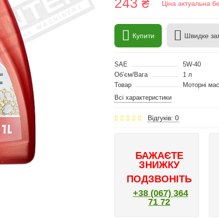
243 ₴
Ціна актуальна б
Купити
Швидке за
SAE
5W-40
Об’єм/Вага
1 л
Товар
Моторні ма
Всі характеристики
Відгуків: 0
БАЖАЄТЕ
ЗНИЖКУ
ПОДЗВОНІТЬ
+38 (067) 364
71 72