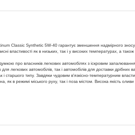
inum Classic Synthetic 5W-40 гарантує зменшення надмірного зносу 
чисні властивості як в низьких, так і у високих температурах, а також
мкою про власників легкових автомобілях з іскровим запалюванням
для легкових автомобілів, так і автомобілів для доставки дрібних ва
ак і старшого типу. Завдяки чудовим в'язкісно-температурним власт
а, як в режимі міського руху, так і поза містом. Висока якість олив