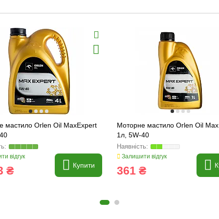
 мастило Orlen Oil MaxExpert
Моторне мастило Orlen Oil Max
-40
1л, 5W-40
ти відгук
Залишити відгук
Купити
К
3 ₴
361 ₴