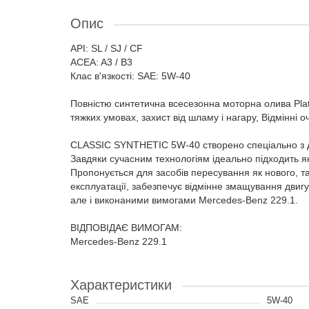
Опис
API: SL / SJ / CF
ACEA: A3 / B3
Клас в'язкості: SAE: 5W-40
Повністю синтетична всесезонна моторна олива Plat
тяжких умовах, захист від шламу і нагару, Відмінні о
CLASSIC SYNTHETIC 5W-40 створено спеціально з ду
Завдяки сучасним технологіям ідеально підходить як 
Пропонується для засобів пересування як нового, т
експлуатації, забезпечує відмінне змащування двигун
але і виконаними вимогами Mercedes-Benz 229.1.
ВІДПОВІДАЄ ВИМОГАМ:
Mercedes-Benz 229.1
Характеристики
SAE
5W-40