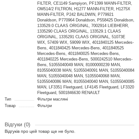
FILTER, CE1149 Sampiyon, PF1399 MANN-FILTER,
OM514/2 FILTRON, H1277 MANN-FILTER, H1275X
MANN-FILTER, P242 BALDWIN, P779921
Donaldson, P770964 Donaldson, P558425 Donaldson,
133529.0 CLAAS ORIGINAL, 7002914 LIEBHERR,
1335290 CLAAS ORIGINAL, 133529.1 CLAAS
ORIGINAL, 1335291 CLAAS ORIGINAL, 51073E
WIX, 57409 WIX, 59099 WIX, 4011840125 Mercedes-
Bens, 4011840425 Mercedes-Bens, 4011840525
Mercedes-Bens, 4011840025 Mercedes-Bens,
4011840225 Mercedes-Bens, 5000242510 Mercedes-
Bens, 51055040049 MAN, 81000000239 MAN,
81055040038 MAN, 51055040091 MAN, 51055040084
MAN, 51055040048 MAN, 51055040068 MAN,
51055040086 MAN, 81055040040 MAN, 51055040085
MAN, LF3351 Fleetguard, LF4145 Fleetguard, LF3320
Fleetguard, 5001846630 RENAULT
Тип
Фільтри масляні
Товар
Фільтри
Відгуки (0)
Відгуків про цей товар ще не було.