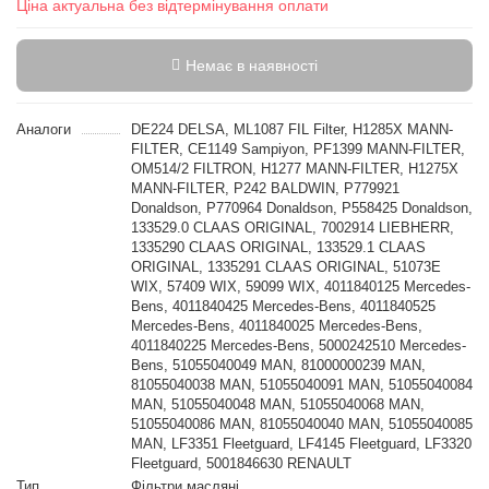
Ціна актуальна без відтермінування оплати
Немає в наявності
Аналоги
DE224 DELSA, ML1087 FIL Filter, H1285X MANN-
FILTER, CE1149 Sampiyon, PF1399 MANN-FILTER,
OM514/2 FILTRON, H1277 MANN-FILTER, H1275X
MANN-FILTER, P242 BALDWIN, P779921
Donaldson, P770964 Donaldson, P558425 Donaldson,
133529.0 CLAAS ORIGINAL, 7002914 LIEBHERR,
1335290 CLAAS ORIGINAL, 133529.1 CLAAS
ORIGINAL, 1335291 CLAAS ORIGINAL, 51073E
WIX, 57409 WIX, 59099 WIX, 4011840125 Mercedes-
Bens, 4011840425 Mercedes-Bens, 4011840525
Mercedes-Bens, 4011840025 Mercedes-Bens,
4011840225 Mercedes-Bens, 5000242510 Mercedes-
Bens, 51055040049 MAN, 81000000239 MAN,
81055040038 MAN, 51055040091 MAN, 51055040084
MAN, 51055040048 MAN, 51055040068 MAN,
51055040086 MAN, 81055040040 MAN, 51055040085
MAN, LF3351 Fleetguard, LF4145 Fleetguard, LF3320
Fleetguard, 5001846630 RENAULT
Тип
Фільтри масляні