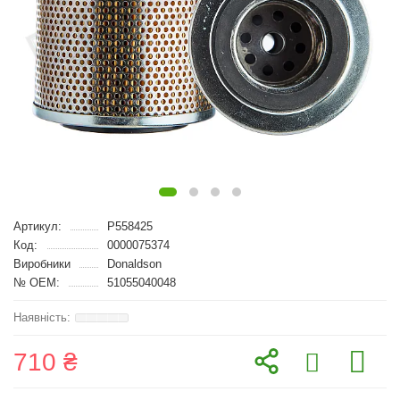
Артикул:
P558425
Код:
0000075374
Виробники
Donaldson
№ OEM:
51055040048
710 ₴