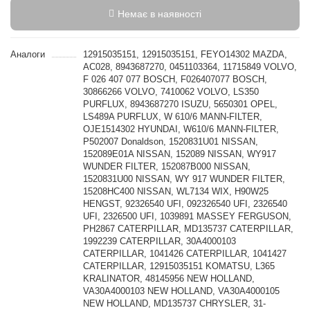
Немає в наявності
Аналоги
12915035151, 12915035151, FEYO14302 MAZDA,
AC028, 8943687270, 0451103364, 11715849 VOLVO,
F 026 407 077 BOSCH, F026407077 BOSCH,
30866266 VOLVO, 7410062 VOLVO, LS350
PURFLUX, 8943687270 ISUZU, 5650301 OPEL,
LS489A PURFLUX, W 610/6 MANN-FILTER,
OJE1514302 HYUNDAI, W610/6 MANN-FILTER,
P502007 Donaldson, 1520831U01 NISSAN,
152089E01A NISSAN, 152089 NISSAN, WY917
WUNDER FILTER, 152087B000 NISSAN,
1520831U00 NISSAN, WY 917 WUNDER FILTER,
15208HC400 NISSAN, WL7134 WIX, H90W25
HENGST, 92326540 UFI, 092326540 UFI, 2326540
UFI, 2326500 UFI, 1039891 MASSEY FERGUSON,
PH2867 CATERPILLAR, MD135737 CATERPILLAR,
1992239 CATERPILLAR, 30A4000103
CATERPILLAR, 1041426 CATERPILLAR, 1041427
CATERPILLAR, 12915035151 KOMATSU, L365
KRALINATOR, 48145956 NEW HOLLAND,
VA30A4000103 NEW HOLLAND, VA30A4000105
NEW HOLLAND, MD135737 CHRYSLER, 31-