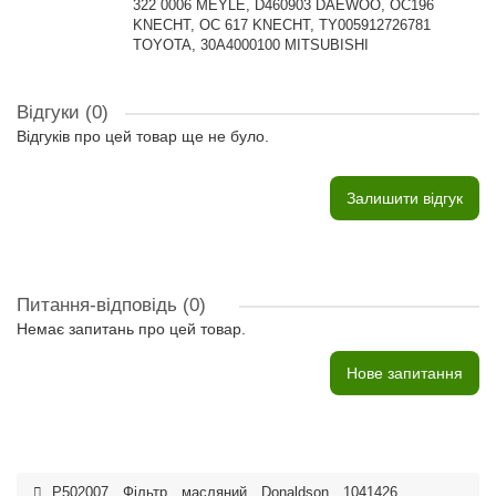
322 0006 MEYLE, D460903 DAEWOO, OC196
KNECHT, OC 617 KNECHT, TY005912726781
TOYOTA, 30A4000100 MITSUBISHI
Відгуки (0)
Відгуків про цей товар ще не було.
Залишити відгук
Питання-відповідь
(0)
Немає запитань про цей товар.
Нове запитання
P502007
,
Фільтр
,
масляний
,
Donaldson
,
1041426
,