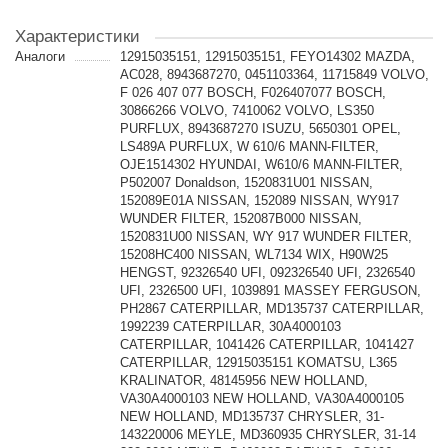
Характеристики
Аналоги
12915035151, 12915035151, FEYO14302 MAZDA,
AC028, 8943687270, 0451103364, 11715849 VOLVO,
F 026 407 077 BOSCH, F026407077 BOSCH,
30866266 VOLVO, 7410062 VOLVO, LS350
PURFLUX, 8943687270 ISUZU, 5650301 OPEL,
LS489A PURFLUX, W 610/6 MANN-FILTER,
OJE1514302 HYUNDAI, W610/6 MANN-FILTER,
P502007 Donaldson, 1520831U01 NISSAN,
152089E01A NISSAN, 152089 NISSAN, WY917
WUNDER FILTER, 152087B000 NISSAN,
1520831U00 NISSAN, WY 917 WUNDER FILTER,
15208HC400 NISSAN, WL7134 WIX, H90W25
HENGST, 92326540 UFI, 092326540 UFI, 2326540
UFI, 2326500 UFI, 1039891 MASSEY FERGUSON,
PH2867 CATERPILLAR, MD135737 CATERPILLAR,
1992239 CATERPILLAR, 30A4000103
CATERPILLAR, 1041426 CATERPILLAR, 1041427
CATERPILLAR, 12915035151 KOMATSU, L365
KRALINATOR, 48145956 NEW HOLLAND,
VA30A4000103 NEW HOLLAND, VA30A4000105
NEW HOLLAND, MD135737 CHRYSLER, 31-
143220006 MEYLE, MD360935 CHRYSLER, 31-14