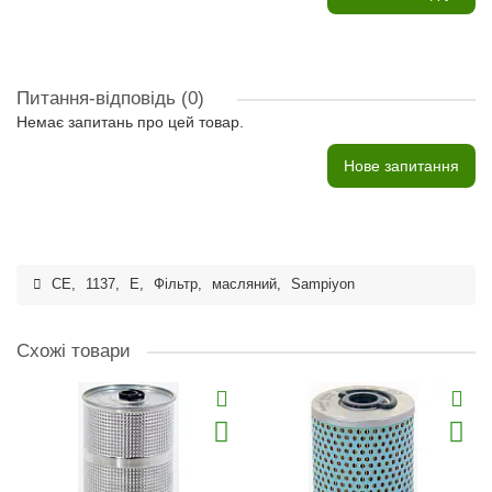
Питання-відповідь
(0)
Немає запитань про цей товар.
Нове запитання
CE
,
1137
,
E
,
Фільтр
,
масляний
,
Sampiyon
Схожі товари