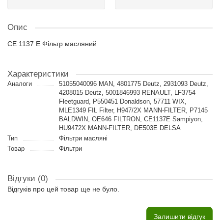
Опис
CE 1137 E Фільтр масляний
Характеристики
Аналоги
51055040096 MAN, 4801775 Deutz, 2931093 Deutz,
4208015 Deutz, 5001846993 RENAULT, LF3754
Fleetguard, P550451 Donaldson, 57711 WIX,
MLE1349 FIL Filter, H947/2X MANN-FILTER, P7145
BALDWIN, OE646 FILTRON, CE1137E Sampiyon,
HU9472X MANN-FILTER, DE503E DELSA
Тип
Фільтри масляні
Товар
Фільтри
Відгуки (0)
Відгуків про цей товар ще не було.
Залишити відгук