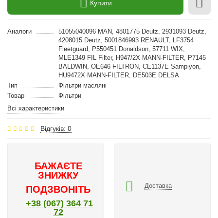
Купити
Аналоги
51055040096 MAN, 4801775 Deutz, 2931093 Deutz,
4208015 Deutz, 5001846993 RENAULT, LF3754
Fleetguard, P550451 Donaldson, 57711 WIX,
MLE1349 FIL Filter, H947/2X MANN-FILTER, P7145
BALDWIN, OE646 FILTRON, CE1137E Sampiyon,
HU9472X MANN-FILTER, DE503E DELSA
Тип
Фільтри масляні
Товар
Фільтри
Всі характеристики
Відгуків: 0
БАЖАЄТЕ
ЗНИЖКУ
Доставка
ПОДЗВОНІТЬ
+38 (067) 364 71
72