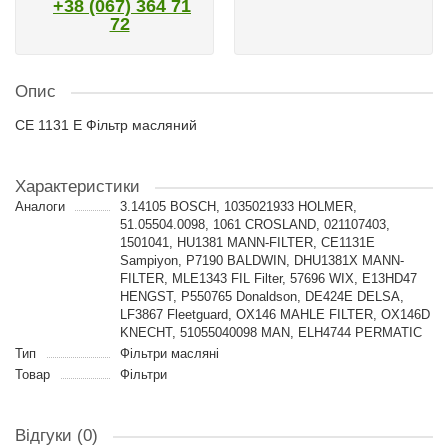
+38 (067) 364 71
72
Опис
CE 1131 E Фільтр масляний
Характеристики
Аналоги
3.14105 BOSCH, 1035021933 HOLMER,
51.05504.0098, 1061 CROSLAND, 021107403,
1501041, HU1381 MANN-FILTER, CE1131E
Sampiyon, P7190 BALDWIN, DHU1381X MANN-
FILTER, MLE1343 FIL Filter, 57696 WIX, E13HD47
HENGST, P550765 Donaldson, DE424E DELSA,
LF3867 Fleetguard, OX146 MAHLE FILTER, OX146D
KNECHT, 51055040098 MAN, ELH4744 PERMATIC
Тип
Фільтри масляні
Товар
Фільтри
Відгуки (0)