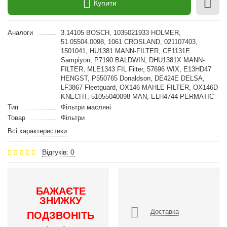
Купити
Аналоги
3.14105 BOSCH, 1035021933 HOLMER,
51.05504.0098, 1061 CROSLAND, 021107403,
1501041, HU1381 MANN-FILTER, CE1131E
Sampiyon, P7190 BALDWIN, DHU1381X MANN-
FILTER, MLE1343 FIL Filter, 57696 WIX, E13HD47
HENGST, P550765 Donaldson, DE424E DELSA,
LF3867 Fleetguard, OX146 MAHLE FILTER, OX146D
KNECHT, 51055040098 MAN, ELH4744 PERMATIC
Тип
Фільтри масляні
Товар
Фільтри
Всі характеристики
Відгуків: 0
БАЖАЄТЕ
ЗНИЖКУ
Доставка
ПОДЗВОНІТЬ