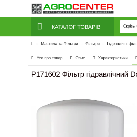
КАТАЛОГ ТОВАРІВ
Скрізь
Мастила та Фільтри
Фільтри
Гідравлічні філ
Усе про товар
Опис
Характеристики
P171602 Фільтр гідравлічний D