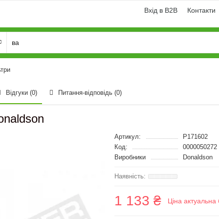
Вхід в B2B
Контакти
ьтри
Відгуки (0)
Питання-відповідь
(0)
onaldson
Артикул:
P171602
Код:
0000050272
Виробники
Donaldson
1 133 ₴
Ціна актуальна 