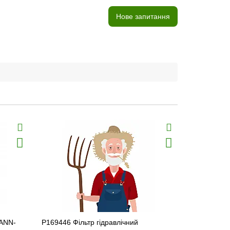
Нове запитання
MANN-
P169446 Фільтр гідравлічний
P569212 Філ