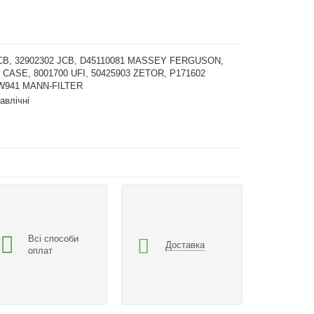
CB, 32902302 JCB, D45110081 MASSEY FERGUSON,
 CASE, 8001700 UFI, 50425903 ZETOR, P171602
 W941 MANN-FILTER
авлічні
Всі способи
Доставка
оплат