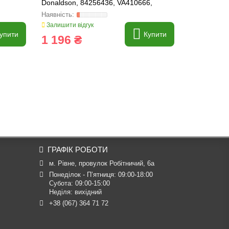
Donaldson, 84256436, VA410666,
Donaldson,
324626A1
84162480
Залишити відгук
Залишити ві
упити
Купити
1 196 ₴
4 104 
ГРАФІК РОБОТИ
м. Рівне, провулок Робітничий, 6а
Понеділок - П’ятниця: 09:00-18:00

Субота: 09:00-15:00

Неділя: вихідний
+38 (067) 364 71 72