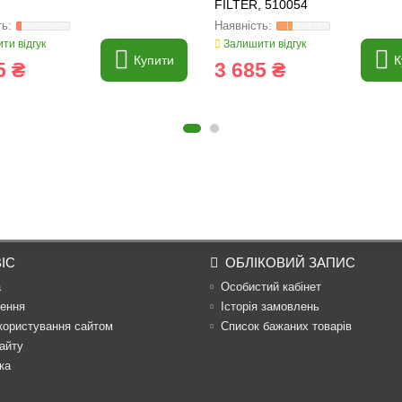
FILTER, 510054
ти відгук
Залишити відгук
Купити
К
5 ₴
3 685 ₴
ІС
ОБЛІКОВИЙ ЗАПИС
а
Особистий кабінет
ення
Історія замовлень
користування сайтом
Список бажаних товарів
айту
ка