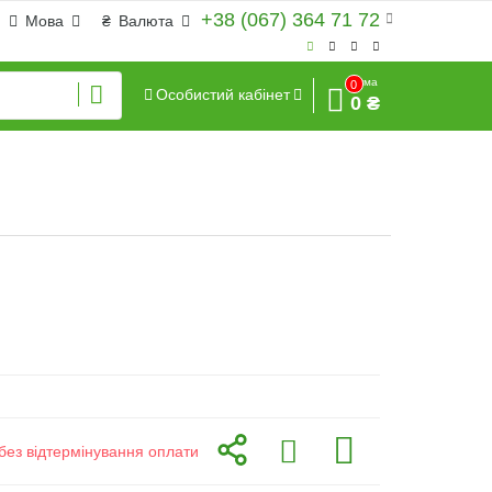
+38 (067) 364 71 72
Мова
₴
Валюта
Сума
0
Особистий кабінет
0 ₴
без відтермінування оплати