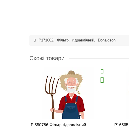
P171602
,
Фільтр
,
гідравлічний
,
Donaldson
Схожі товари
P 550786 Фільтр гідравлічний
P165659