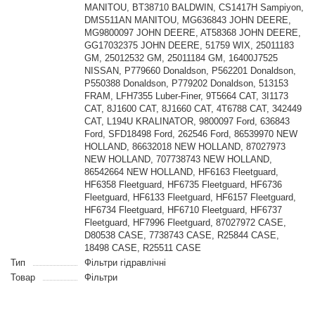
MANITOU, BT38710 BALDWIN, CS1417H Sampiyon,
DMS511AN MANITOU, MG636843 JOHN DEERE,
MG9800097 JOHN DEERE, AT58368 JOHN DEERE,
GG17032375 JOHN DEERE, 51759 WIX, 25011183
GM, 25012532 GM, 25011184 GM, 16400J7525
NISSAN, P779660 Donaldson, P562201 Donaldson,
P550388 Donaldson, P779202 Donaldson, 513153
FRAM, LFH7355 Luber-Finer, 9T5664 CAT, 3I1173
CAT, 8J1600 CAT, 8J1660 CAT, 4T6788 CAT, 342449
CAT, L194U KRALINATOR, 9800097 Ford, 636843
Ford, SFD18498 Ford, 262546 Ford, 86539970 NEW
HOLLAND, 86632018 NEW HOLLAND, 87027973
NEW HOLLAND, 707738743 NEW HOLLAND,
86542664 NEW HOLLAND, HF6163 Fleetguard,
HF6358 Fleetguard, HF6735 Fleetguard, HF6736
Fleetguard, HF6133 Fleetguard, HF6157 Fleetguard,
HF6734 Fleetguard, HF6710 Fleetguard, HF6737
Fleetguard, HF7996 Fleetguard, 87027972 CASE,
D80538 CASE, 7738743 CASE, R25844 CASE,
18498 CASE, R25511 CASE
Тип
Фільтри гідравлічні
Товар
Фільтри