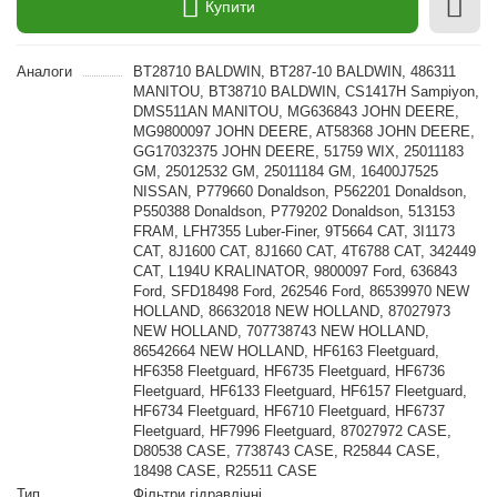
Купити
Аналоги
BT28710 BALDWIN, BT287-10 BALDWIN, 486311
MANITOU, BT38710 BALDWIN, CS1417H Sampiyon,
DMS511AN MANITOU, MG636843 JOHN DEERE,
MG9800097 JOHN DEERE, AT58368 JOHN DEERE,
GG17032375 JOHN DEERE, 51759 WIX, 25011183
GM, 25012532 GM, 25011184 GM, 16400J7525
NISSAN, P779660 Donaldson, P562201 Donaldson,
P550388 Donaldson, P779202 Donaldson, 513153
FRAM, LFH7355 Luber-Finer, 9T5664 CAT, 3I1173
CAT, 8J1600 CAT, 8J1660 CAT, 4T6788 CAT, 342449
CAT, L194U KRALINATOR, 9800097 Ford, 636843
Ford, SFD18498 Ford, 262546 Ford, 86539970 NEW
HOLLAND, 86632018 NEW HOLLAND, 87027973
NEW HOLLAND, 707738743 NEW HOLLAND,
86542664 NEW HOLLAND, HF6163 Fleetguard,
HF6358 Fleetguard, HF6735 Fleetguard, HF6736
Fleetguard, HF6133 Fleetguard, HF6157 Fleetguard,
HF6734 Fleetguard, HF6710 Fleetguard, HF6737
Fleetguard, HF7996 Fleetguard, 87027972 CASE,
D80538 CASE, 7738743 CASE, R25844 CASE,
18498 CASE, R25511 CASE
Тип
Фільтри гідравлічні