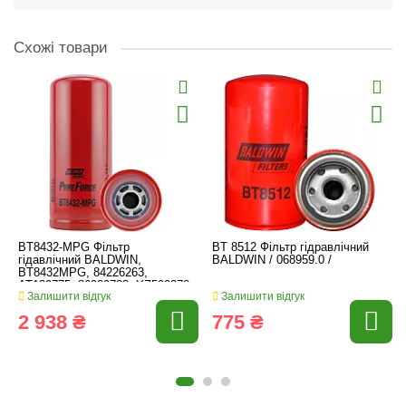
Схожі товари
BT8432-MPG Фільтр
BT 8512 Фільтр гідравлічний
гідавлічний BALDWIN,
BALDWIN / 068959.0 /
BT8432MPG, 84226263,
AT129775, 86989733, YZ502378,
Залишити відгук
Залишити відгук
87404986
2 938 ₴
775 ₴