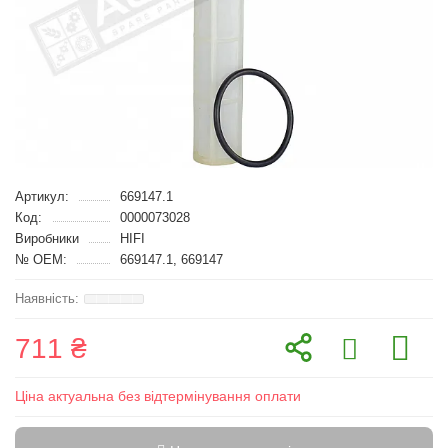
Артикул:
669147.1
Код:
0000073028
Виробники
HIFI
№ OEM:
669147.1, 669147
711 ₴
Ціна актуальна без відтермінування оплати