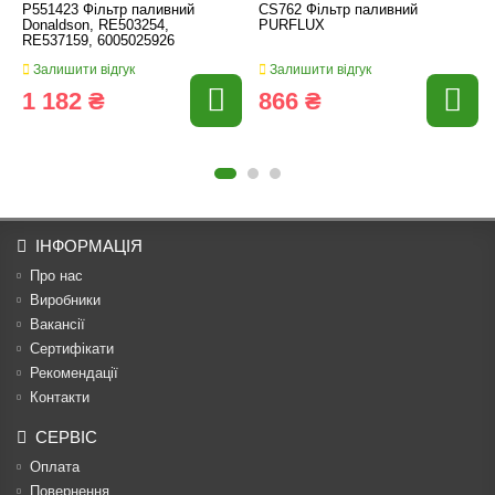
P551423 Фільтр паливний
CS762 Фільтр паливний
Donaldson, RE503254,
PURFLUX
RE537159, 6005025926
Залишити відгук
Залишити відгук
1 182 ₴
866 ₴
ІНФОРМАЦІЯ
Про нас
Виробники
Вакансії
Сертифікати
Рекомендації
Контакти
СЕРВІС
Оплата
Повернення