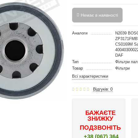
Немає в наявності
Аналоги
N2039 BOSC
ZP3171FMBV
CS0169M Sa
4004030002
DAF
Тип
Фільтри пал
Товар
Фільтри
Всі характеристики
Відгуків: 0
БАЖАЄТЕ
ЗНИЖКУ
ПОДЗВОНІТЬ
+38 (067) 364