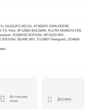
H, DS1012FS DELSA, AT365870 JOHN DEERE,
 FIL Filter, BF1296O BALDWIN, PL270X MANN-FILTER,
mpiyon, K1006530 DOOSAN, WF10110 WIX,
2 DOOSAN, 95149E WIX, FS19907 Fleetguard, 1534669
ивні
Всі способи
Доставка
оплат