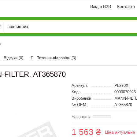
Вхід в B2B
Контакти
и
Відгуки (0)
Питання-відповідь
(0)
-FILTER, AT365870
Артикул:
PL270X
Код:
0000070926
Виробники
MANN-FILT
№ OEM:
AT365870
1 563 ₴
Ціна актуальна 