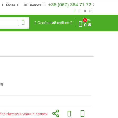
+38 (067) 364 71 72
Мова
₴
Валюта
Сума
0
Особистий кабінет
0 ₴
ER
без відтермінування оплати