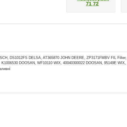
71 72
SCH, DS1012FS DELSA, AT365870 JOHN DEERE, ZP3171FMBV FIL Filter
, K1006530 DOOSAN, WF10110 WIX, 40040300022 DOOSAN, 95149E WIX, F
аливні