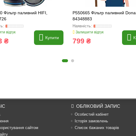
 Фільтр паливний HIFI,
P550665 Фільтр паливний Dona
726
84348883
ти відгук
Залишити відгук
Купити
К
3 ₴
799 ₴
ІС
ОБЛІКОВИЙ ЗАПИС
а
Особистий кабінет
ення
Історія замовлень
користування сайтом
Список бажаних товарів
айту