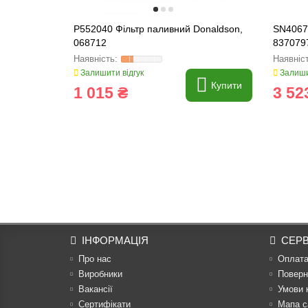
P552040 Фільтр паливний Donaldson,
SN40670
068712
837079
Залишити відгук
Залиши
Купити
1 015 ₴
3 52
ІНФОРМАЦІЯ
СЕРВ
Про нас
Оплат
Виробники
Поверн
Вакансії
Умови 
Сертифікати
Мапа с