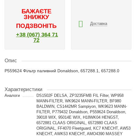
БАЖАЄТЕ
ЗНИЖКУ
Доставка
ПОДЗВОНІТЬ
+38 (067) 364 71
72
Опис
P559624 Фільтр паливний Donaldson, 657288.1, 657288.0
Характеристики
Аналоги
DS1502F DELSA, ZP3235FMB FIL Filter, WP958
MANN-FILTER, WK9624 MANN-FILTER, BF980
BALDWIN, CS1442MR Sampiyon, WK9623 MANN-
FILTER, P779432 Donaldson, P559624 Donaldson,
39018 WIX, 95014E WIX, Н18WK04 HENGST,
6572881 CLAAS ORIGINAL, 6572880 CLAAS
ORIGINAL, FF4070 Fleetguard, KC7 KNECHT, AW53
KNECHT, AWK53 KNECHT, AMO4390 MASSEY