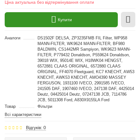
Ціна актуальна без відтермінування оплати
Купити
Аналоги
DS1502F DELSA, ZP3235FMB FIL Filter, WP958
MANN-FILTER, WK9624 MANN-FILTER, BF980
BALDWIN, CS1442MR Sampiyon, WK9623 MANN-
FILTER, P779432 Donaldson, P559624 Donaldson,
39018 WIX, 95014E WIX, Н18WK04 HENGST,
6572881 CLAAS ORIGINAL, 6572880 CLAAS
ORIGINAL, FF4070 Fleetguard, KC7 KNECHT, AW53
KNECHT, AWK53 KNECHT, AMO4390 MASSEY
FERGUSON, 1931100 IVECO, 2991585 IVECO,
241505 DAF, 1907460 IVECO, 247138 DAF, 4425014
Deutz, 04425014 Deutz, 07247138 JCB, 7114786
JCB, 5011308 Ford, A830X9155LA Ford
Товар
Фільтри
Всі характеристики
Відгуків: 0