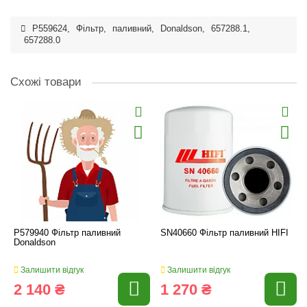
P559624
,
Фільтр
,
паливний
,
Donaldson
,
657288.1
,
657288.0
Схожі товари
P579940 Фільтр паливний
SN40660 Фільтр паливний HIFI
Donaldson
Залишити відгук
Залишити відгук
2 140 ₴
1 270 ₴