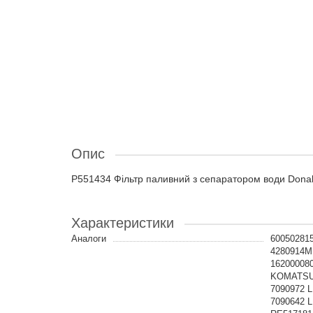
Опис
P551434 Фільтр паливний з сепаратором води Dona
Характеристики
Аналоги
60050281
4280914M
16200008
KOMATSU,
7090972 
7090642 