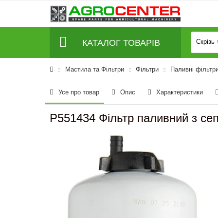
КАТАЛОГ ТОВАРІВ
Скрізь
Мастила та Фільтри
Фільтри
Паливні фільтр
Усе про товар
Опис
Характеристики
P551434 Фільтр паливний з се