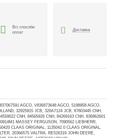
Всі способи
Доставка
оплат
V837067591 AGCO, V836873648 AGCO, 5198958 AGCO,
LAND, 32925915 JCB, 320A7124 JCB, 87803445 CNH,
84559022 CNH, 84565926 CNH, 84269163 CNH, 836862601
4280914M1 MASSEY FERGUSON, 7090562 LIEBHERR,
50420 CLAAS ORIGINAL, 1135042.0 CLAAS ORIGINAL,
ILTER, 20366575 VALTRA, RE526319 JOHN DEERE,