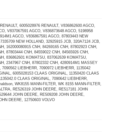
 RENAULT, 6005028976 RENAULT, V836862600 AGCO,
CO, V837067591 AGCO, V836873648 AGCO, 5198958
914M1 AGCO, V836867591 AGCO, 87803443 NEW
7335709 NEW HOLLAND, 32925915 JCB, 320A7124 JCB,
NH, 162000080915 CNH, 84269165 CNH, 87802923 CNH,
NH, 87803444 CNH, 84559022 CNH, 84565926 CNH,
NH, 836862601 KOMATSU, 837062639 KOMATSU,
NH, 2347967 CNH, 87802332 CNH, 4280914M1 MASSEY
7090562 LIEBHERR, 7090972 LIEBHERR, 1135042
INAL, 6005028153 CLAAS ORIGINAL, 11350420 CLAAS
1135042.0 CLAAS ORIGINAL, 7090642 LIEBHERR,
naldson, WK8155 MANN-FILTER, WK 8155 MANN-FILTER,
ALTRA, RE526319 JOHN DEERE, RE517181 JOHN
529644 JOHN DEERE, RE509208 JOHN DEERE,
JOHN DEERE, 12750603 VOLVO