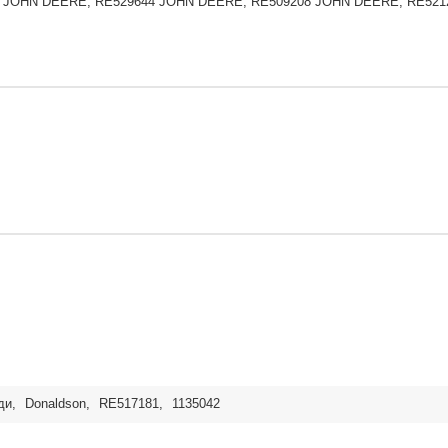
 JOHN DEERE, RE529644 JOHN DEERE, RE509208 JOHN DEERE, RE521
ди
,
Donaldson
,
RE517181
,
1135042