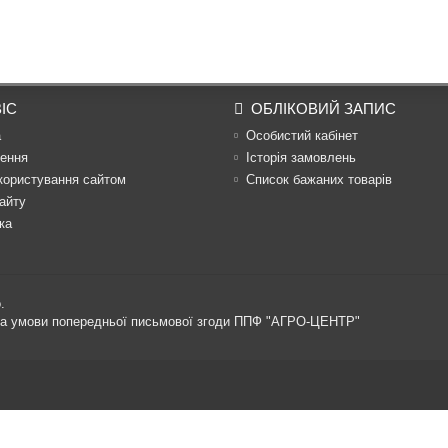
ІС
ОБЛІКОВИЙ ЗАПИС
а
Особистий кабінет
ення
Історія замовлень
користування сайтом
Список бажаних товарів
айту
ка
.
 за умови попередньої письмової згоди ППФ "АГРО-ЦЕНТР"