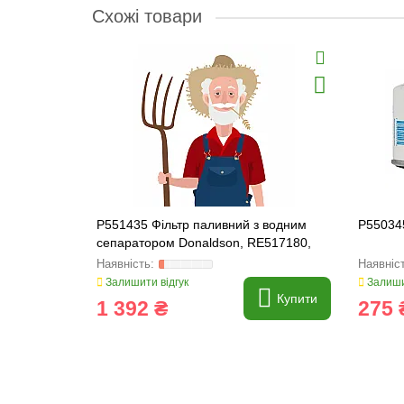
Схожі товари
P551435 Фільтр паливний з водним
P55034
сепаратором Donaldson, RE517180,
RE509036
Залишити відгук
Залиши
Купити
1 392 ₴
275 