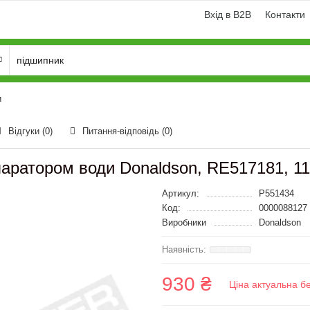
Вхід в B2B
Контакти
и
Відгуки (0)
Питання-відповідь
(0)
паратором води Donaldson, RE517181, 1
Артикул:
P551434
Код:
0000088127
Виробники
Donaldson
930 ₴
Ціна актуальна б