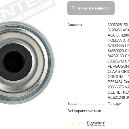
Немає в наявності
Аналоги
6005028153
5198956 AG
AGCO, 4280
HOLLAND, 4
87803445 C
84559020 C
84269163 C
73326642 C
FERGUSON, 
CLAAS ORIG
ORIGINAL, 
P551434 Do
20366575 V
DEERE, RE
RE521248 
Товар
Фільтри
Всі характеристики
Відгуків: 0