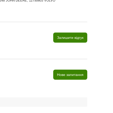
248 JOHN DEERE, 12750603 VOLVO
Залишити відгук
Нове запитання