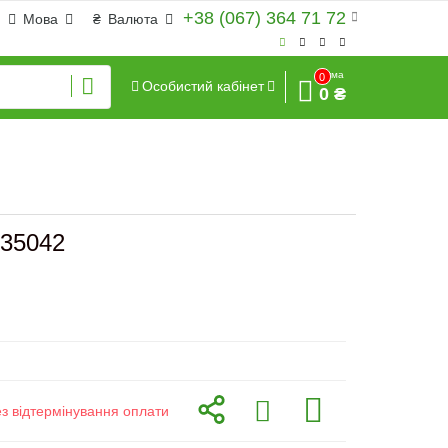
+38 (067) 364 71 72
Мова
₴
Валюта
Сума
0
Особистий кабінет
0 ₴
135042
ез відтермінування оплати