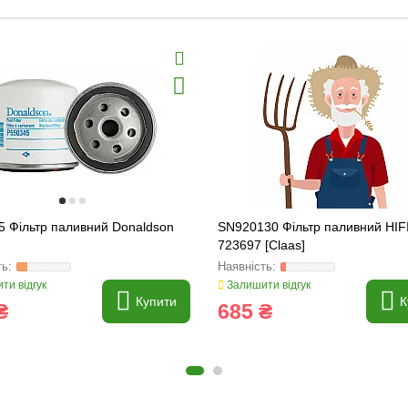
5 Фільтр паливний Donaldson
SN920130 Фільтр паливний HIFI
723697 [Claas]
ти відгук
Залишити відгук
Купити
К
₴
685 ₴