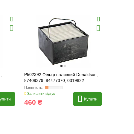
,
P502392 Фільтр паливний Donaldson,
P579940 Фі
87409379, 84477370, 0319822
Залишити відгук
Залишити ві
упити
Купити
460 ₴
2 110 