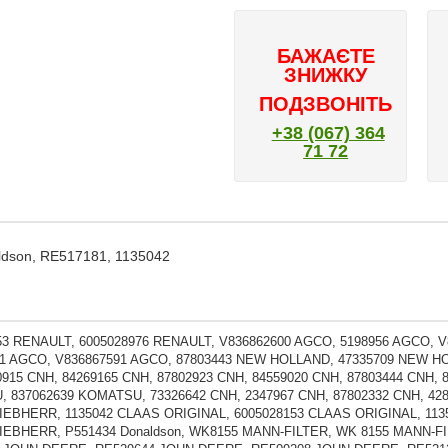
БАЖАЄТЕ
ЗНИЖКУ
ПОДЗВОНІТЬ
+38 (067) 364
71 72
ldson, RE517181, 1135042
53 RENAULT, 6005028976 RENAULT, V836862600 AGCO, 5198956 AGCO, 
1 AGCO, V836867591 AGCO, 87803443 NEW HOLLAND, 47335709 NEW HOL
0915 CNH, 84269165 CNH, 87802923 CNH, 84559020 CNH, 87803444 CNH, 
 837062639 KOMATSU, 73326642 CNH, 2347967 CNH, 87802332 CNH, 
LIEBHERR, 1135042 CLAAS ORIGINAL, 6005028153 CLAAS ORIGINAL, 113
LIEBHERR, P551434 Donaldson, WK8155 MANN-FILTER, WK 8155 MANN-F