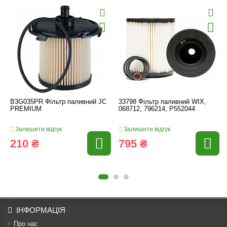
B3G035PR Фільтр паливний JC
33798 Фільтр паливний WIX,
PREMIUM
068712, 796214, P552044
Залишити відгук
Залишити відгук
210 ₴
795 ₴
ІНФОРМАЦІЯ
Про нас