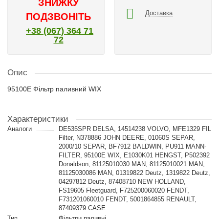
ЗНИЖКУ
Доставка
ПОДЗВОНІТЬ
+38 (067) 364 71
72
Опис
95100E Фільтр паливний WIX
Характеристики
Аналоги
DE535SPR DELSA, 14514238 VOLVO, MFE1329 FIL
Filter, N378886 JOHN DEERE, 01060S SEPAR,
2000/10 SEPAR, BF7912 BALDWIN, PU911 MANN-
FILTER, 95100E WIX, E1030K01 HENGST, P502392
Donaldson, 81125010030 MAN, 81125010021 MAN,
81125030086 MAN, 01319822 Deutz, 1319822 Deutz,
04297812 Deutz, 87408710 NEW HOLLAND,
FS19605 Fleetguard, F725200060020 FENDT,
F731201060010 FENDT, 5001864855 RENAULT,
87409379 CASE
Тип
Фільтри паливні