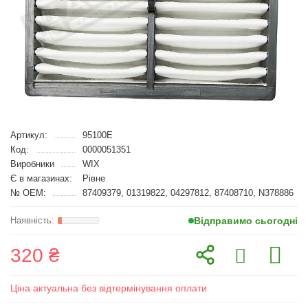
Артикул:
95100E
Код:
0000051351
Виробники
WIX
Є в магазинах:
Рівне
№ OEM:
87409379, 01319822, 04297812, 87408710, N378886
Відправимо сьогодні
320 ₴
Ціна актуальна без відтермінування оплати