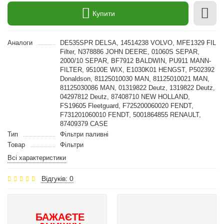
Купити
Аналоги
DE535SPR DELSA, 14514238 VOLVO, MFE1329 FIL
Filter, N378886 JOHN DEERE, 01060S SEPAR,
2000/10 SEPAR, BF7912 BALDWIN, PU911 MANN-
FILTER, 95100E WIX, E1030K01 HENGST, P502392
Donaldson, 81125010030 MAN, 81125010021 MAN,
81125030086 MAN, 01319822 Deutz, 1319822 Deutz,
04297812 Deutz, 87408710 NEW HOLLAND,
FS19605 Fleetguard, F725200060020 FENDT,
F731201060010 FENDT, 5001864855 RENAULT,
87409379 CASE
Тип
Фільтри паливні
Товар
Фільтри
Всі характеристики
Відгуків: 0
БАЖАЄТЕ