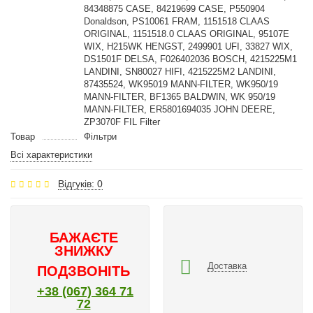
84348875 CASE, 84219699 CASE, P550904
Donaldson, PS10061 FRAM, 1151518 CLAAS
ORIGINAL, 1151518.0 CLAAS ORIGINAL, 95107E
WIX, H215WK HENGST, 2499901 UFI, 33827 WIX,
DS1501F DELSA, F026402036 BOSCH, 4215225M1
LANDINI, SN80027 HIFI, 4215225M2 LANDINI,
87435524, WK95019 MANN-FILTER, WK950/19
MANN-FILTER, BF1365 BALDWIN, WK 950/19
MANN-FILTER, ER5801694035 JOHN DEERE,
ZP3070F FIL Filter
Товар
Фільтри
Всі характеристики
Відгуків: 0
БАЖАЄТЕ
ЗНИЖКУ
Доставка
ПОДЗВОНІТЬ
+38 (067) 364 71
72