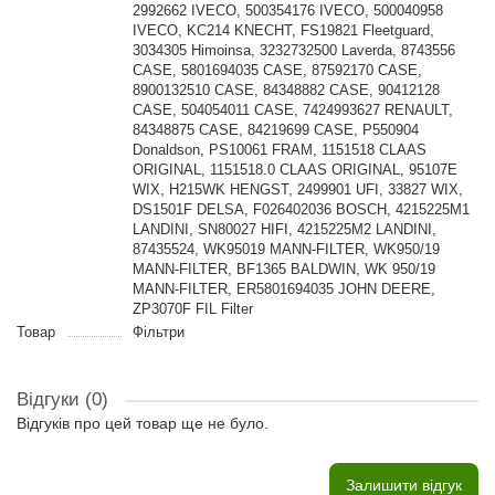
2992662 IVECO, 500354176 IVECO, 500040958
IVECO, KC214 KNECHT, FS19821 Fleetguard,
3034305 Himoinsa, 3232732500 Laverda, 8743556
CASE, 5801694035 CASE, 87592170 CASE,
8900132510 CASE, 84348882 CASE, 90412128
CASE, 504054011 CASE, 7424993627 RENAULT,
84348875 CASE, 84219699 CASE, P550904
Donaldson, PS10061 FRAM, 1151518 CLAAS
ORIGINAL, 1151518.0 CLAAS ORIGINAL, 95107E
WIX, H215WK HENGST, 2499901 UFI, 33827 WIX,
DS1501F DELSA, F026402036 BOSCH, 4215225M1
LANDINI, SN80027 HIFI, 4215225M2 LANDINI,
87435524, WK95019 MANN-FILTER, WK950/19
MANN-FILTER, BF1365 BALDWIN, WK 950/19
MANN-FILTER, ER5801694035 JOHN DEERE,
ZP3070F FIL Filter
Товар
Фільтри
Відгуки (0)
Відгуків про цей товар ще не було.
Залишити відгук