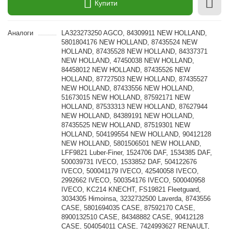
Купити
Аналоги
LA323273250 AGCO, 84309911 NEW HOLLAND,
5801804176 NEW HOLLAND, 87435524 NEW
HOLLAND, 87435528 NEW HOLLAND, 84337371
NEW HOLLAND, 47450038 NEW HOLLAND,
84458012 NEW HOLLAND, 87435526 NEW
HOLLAND, 87727503 NEW HOLLAND, 87435527
NEW HOLLAND, 87433556 NEW HOLLAND,
51673015 NEW HOLLAND, 87592171 NEW
HOLLAND, 87533313 NEW HOLLAND, 87627944
NEW HOLLAND, 84389191 NEW HOLLAND,
87435525 NEW HOLLAND, 87519301 NEW
HOLLAND, 504199554 NEW HOLLAND, 90412128
NEW HOLLAND, 5801506501 NEW HOLLAND,
LFF9821 Luber-Finer, 1524706 DAF, 1534385 DAF,
500039731 IVECO, 1533852 DAF, 504122676
IVECO, 500041179 IVECO, 42540058 IVECO,
2992662 IVECO, 500354176 IVECO, 500040958
IVECO, KC214 KNECHT, FS19821 Fleetguard,
3034305 Himoinsa, 3232732500 Laverda, 8743556
CASE, 5801694035 CASE, 87592170 CASE,
8900132510 CASE, 84348882 CASE, 90412128
CASE, 504054011 CASE, 7424993627 RENAULT,