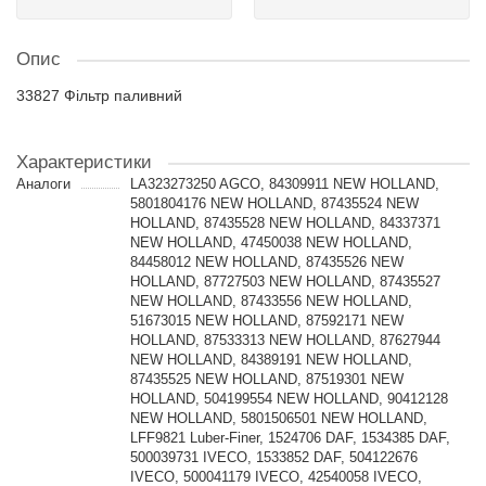
Опис
33827 Фільтр паливний
Характеристики
Аналоги
LA323273250 AGCO, 84309911 NEW HOLLAND,
5801804176 NEW HOLLAND, 87435524 NEW
HOLLAND, 87435528 NEW HOLLAND, 84337371
NEW HOLLAND, 47450038 NEW HOLLAND,
84458012 NEW HOLLAND, 87435526 NEW
HOLLAND, 87727503 NEW HOLLAND, 87435527
NEW HOLLAND, 87433556 NEW HOLLAND,
51673015 NEW HOLLAND, 87592171 NEW
HOLLAND, 87533313 NEW HOLLAND, 87627944
NEW HOLLAND, 84389191 NEW HOLLAND,
87435525 NEW HOLLAND, 87519301 NEW
HOLLAND, 504199554 NEW HOLLAND, 90412128
NEW HOLLAND, 5801506501 NEW HOLLAND,
LFF9821 Luber-Finer, 1524706 DAF, 1534385 DAF,
500039731 IVECO, 1533852 DAF, 504122676
IVECO, 500041179 IVECO, 42540058 IVECO,