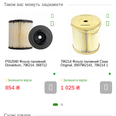
Також вас можуть зацікавити
P552040 Фільтр паливний
796214 Фільтр паливний Claas
Donaldson, 796214, 068712
Original, 0007962141, 796214.1
Залишити відгук
Залишити відгук
854 ₴
1 025 ₴
Схожі товари