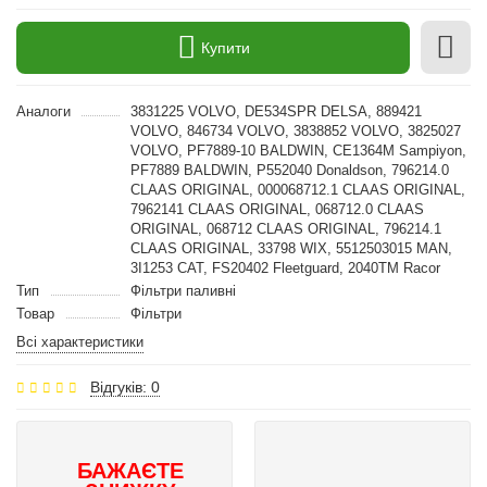
Купити
Аналоги
3831225 VOLVO, DE534SPR DELSA, 889421
VOLVO, 846734 VOLVO, 3838852 VOLVO, 3825027
VOLVO, PF7889-10 BALDWIN, CE1364M Sampiyon,
PF7889 BALDWIN, P552040 Donaldson, 796214.0
CLAAS ORIGINAL, 000068712.1 CLAAS ORIGINAL,
7962141 CLAAS ORIGINAL, 068712.0 CLAAS
ORIGINAL, 068712 CLAAS ORIGINAL, 796214.1
CLAAS ORIGINAL, 33798 WIX, 5512503015 MAN,
3I1253 CAT, FS20402 Fleetguard, 2040TM Racor
Тип
Фільтри паливні
Товар
Фільтри
Всі характеристики
Відгуків: 0
БАЖАЄТЕ