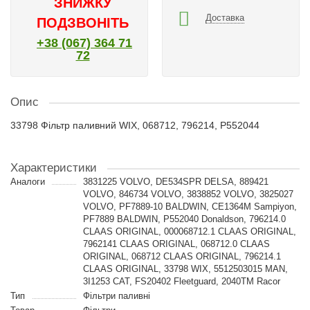
ЗНИЖКУ
Доставка
ПОДЗВОНІТЬ
+38 (067) 364 71
72
Опис
33798 Фільтр паливний WIX, 068712, 796214, P552044
Характеристики
Аналоги
3831225 VOLVO, DE534SPR DELSA, 889421
VOLVO, 846734 VOLVO, 3838852 VOLVO, 3825027
VOLVO, PF7889-10 BALDWIN, CE1364M Sampiyon,
PF7889 BALDWIN, P552040 Donaldson, 796214.0
CLAAS ORIGINAL, 000068712.1 CLAAS ORIGINAL,
7962141 CLAAS ORIGINAL, 068712.0 CLAAS
ORIGINAL, 068712 CLAAS ORIGINAL, 796214.1
CLAAS ORIGINAL, 33798 WIX, 5512503015 MAN,
3I1253 CAT, FS20402 Fleetguard, 2040TM Racor
Тип
Фільтри паливні