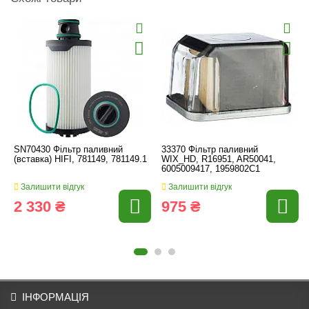
SN70430 Фільтр паливний
33370 Фільтр паливний
(вставка) HIFI, 781149, 781149.1
WIX_HD, R16951, AR50041,
6005009417, 1959802C1
Залишити відгук
Залишити відгук
2 330 ₴
975 ₴
ІНФОРМАЦІЯ