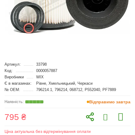
Артикул:
33798
Код:
0000057887
Виробники
WIX
Є в магазинах:
Рівне, Хмельницький, Черкаси
№ OEM:
796214.1, 796214, 068712, P552040, PF7889
Відправимо завтра
795 ₴
Ціна актуальна без відтермінування оплати