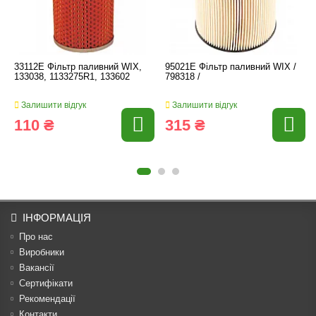
33112E Фільтр паливний WIX,
95021E Фільтр паливний WIX /
133038, 1133275R1, 133602
798318 /
Залишити відгук
Залишити відгук
110 ₴
315 ₴
ІНФОРМАЦІЯ
Про нас
Виробники
Вакансії
Сертифікати
Рекомендації
Контакти