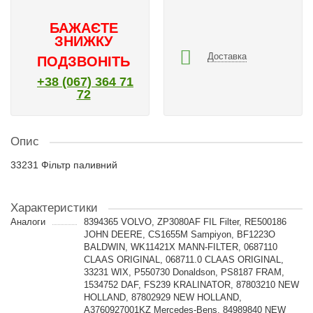
БАЖАЄТЕ
ЗНИЖКУ
Доставка
ПОДЗВОНІТЬ
+38 (067) 364 71
72
Опис
33231 Фільтр паливний
Характеристики
Аналоги
8394365 VOLVO, ZP3080AF FIL Filter, RE500186
JOHN DEERE, CS1655M Sampiyon, BF1223O
BALDWIN, WK11421X MANN-FILTER, 0687110
CLAAS ORIGINAL, 068711.0 CLAAS ORIGINAL,
33231 WIX, P550730 Donaldson, PS8187 FRAM,
1534752 DAF, FS239 KRALINATOR, 87803210 NEW
HOLLAND, 87802929 NEW HOLLAND,
A3760927001KZ Mercedes-Bens, 84989840 NEW