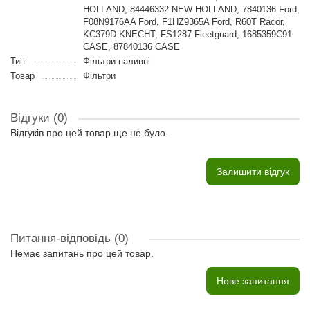
HOLLAND, 84446332 NEW HOLLAND, 7840136 Ford,
F08N9176AA Ford, F1HZ9365A Ford, R60T Racor,
KC379D KNECHT, FS1287 Fleetguard, 1685359C91
CASE, 87840136 CASE
Тип
Фільтри паливні
Товар
Фільтри
Відгуки (0)
Відгуків про цей товар ще не було.
Залишити відгук
Питання-відповідь
(0)
Немає запитань про цей товар.
Нове запитання