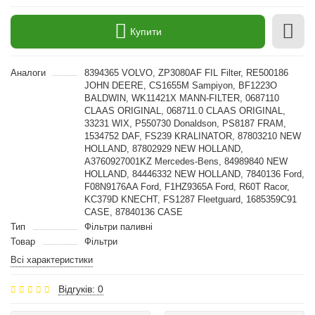
Купити
Аналоги
8394365 VOLVO, ZP3080AF FIL Filter, RE500186
JOHN DEERE, CS1655M Sampiyon, BF1223O
BALDWIN, WK11421X MANN-FILTER, 0687110
CLAAS ORIGINAL, 068711.0 CLAAS ORIGINAL,
33231 WIX, P550730 Donaldson, PS8187 FRAM,
1534752 DAF, FS239 KRALINATOR, 87803210 NEW
HOLLAND, 87802929 NEW HOLLAND,
A3760927001KZ Mercedes-Bens, 84989840 NEW
HOLLAND, 84446332 NEW HOLLAND, 7840136 Ford,
F08N9176AA Ford, F1HZ9365A Ford, R60T Racor,
KC379D KNECHT, FS1287 Fleetguard, 1685359C91
CASE, 87840136 CASE
Тип
Фільтри паливні
Товар
Фільтри
Всі характеристики
Відгуків: 0