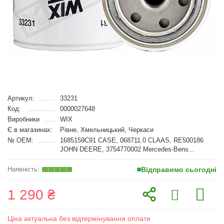
Артикул:
33231
Код:
0000027648
Виробники
WIX
Є в магазинах:
Рівне, Хмельницький, Черкаси
№ OEM:
1685159C91 CASE, 068711.0 CLAAS, RE500186
JOHN DEERE, 3754770002 Mercedes-Bens...
Відправимо сьогодні
1 290 ₴
Ціна актуальна без відтермінування оплати