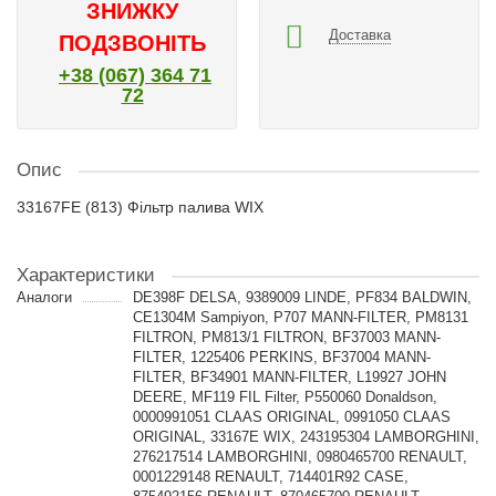
ЗНИЖКУ
Доставка
ПОДЗВОНІТЬ
+38 (067) 364 71
72
Опис
33167FE (813) Фільтр палива WIX
Характеристики
Аналоги
DE398F DELSA, 9389009 LINDE, PF834 BALDWIN,
CE1304M Sampiyon, P707 MANN-FILTER, PM8131
FILTRON, PM813/1 FILTRON, BF37003 MANN-
FILTER, 1225406 PERKINS, BF37004 MANN-
FILTER, BF34901 MANN-FILTER, L19927 JOHN
DEERE, MF119 FIL Filter, P550060 Donaldson,
0000991051 CLAAS ORIGINAL, 0991050 CLAAS
ORIGINAL, 33167E WIX, 243195304 LAMBORGHINI,
276217514 LAMBORGHINI, 0980465700 RENAULT,
0001229148 RENAULT, 714401R92 CASE,