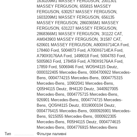
1630209M1 MASSEY FERGUSON, 2001301
MASSEY FERGUSON, 655815 MASSEY
FERGUSON, 630257 MASSEY FERGUSON,
1603209M1 MASSEY FERGUSON, 656135
MASSEY FERGUSON, 2860365M1 MASSEY
FERGUSON, 631227 MASSEY FERGUSON,
2868366M1 MASSEY FERGUSON, 3I1122 CAT,
AM043903 MASSEY FERGUSON, 3I1587 CAT,
620601 MASSEY FERGUSON, A800X6714CA Ford,
178460 Ford, 5004873 Ford, A700X6714EA Ford,
A790X9176AA Ford, 1498018 Ford, 5004783 Ford,
5005863 Ford, 178459 Ford, A780X9176AA Ford,
17859 Ford, 5006946 Ford, WO5H4115 Deutz,
0000322405 Mercedes-Bens, 0004700922 Mercedes-
Bens, 0004774215 Mercedes-Bens, 0004775315
Mercedes-Bens, 10902041 Mercedes-Bens,
Q05H4115 Deutz, 8H4120 Deutz, 3440927005
Mercedes-Bens, 0004775715 Mercedes-Bens,
926901 Mercedes-Bens, 0004774715 Mercedes-
Bens, QO5H4115 Deutz, 8319000104 Deutz,
0004776415 Mercedes-Bens, 0000926901 Mercedes-
Bens, 9215055 Mercedes-Bens, 0000922305
Mercedes-Bens, R05H4115 Deutz, 0004774615
Mercedes-Bens, 0004776915 Mercedes-Bens
Тип
Фільтри паливні