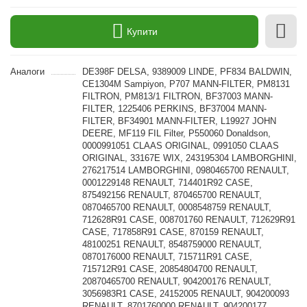
Купити
Аналоги
DE398F DELSA, 9389009 LINDE, PF834 BALDWIN,
CE1304M Sampiyon, P707 MANN-FILTER, PM8131
FILTRON, PM813/1 FILTRON, BF37003 MANN-
FILTER, 1225406 PERKINS, BF37004 MANN-
FILTER, BF34901 MANN-FILTER, L19927 JOHN
DEERE, MF119 FIL Filter, P550060 Donaldson,
0000991051 CLAAS ORIGINAL, 0991050 CLAAS
ORIGINAL, 33167E WIX, 243195304 LAMBORGHINI,
276217514 LAMBORGHINI, 0980465700 RENAULT,
0001229148 RENAULT, 714401R92 CASE,
875492156 RENAULT, 870465700 RENAULT,
0870465700 RENAULT, 0008548759 RENAULT,
712628R91 CASE, 008701760 RENAULT, 712629R91
CASE, 717858R91 CASE, 870159 RENAULT,
48100251 RENAULT, 8548759000 RENAULT,
0870176000 RENAULT, 715711R91 CASE,
715712R91 CASE, 20854804700 RENAULT,
20870465700 RENAULT, 904200176 RENAULT,
3056983R1 CASE, 24152005 RENAULT, 904200093
RENAULT, 8701760000 RENAULT, 904200177