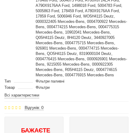
178460 Ford, 5004873 Ford, A700X6714EA Ford,
A790X9176AA Ford, 1498018 Ford, 5004783 Ford,
5005863 Ford, 178459 Ford, A780X9176AA Ford,
17859 Ford, 5006946 Ford, WO5H4115 Deutz,
0000322405 Mercedes-Bens, 0004700922 Mercedes-
Bens, 0004774215 Mercedes-Bens, 0004775315
Mercedes-Bens, 10902041 Mercedes-Bens,
Q05H4115 Deutz, 8H4120 Deutz, 3440927005
Mercedes-Bens, 0004775715 Mercedes-Bens,
926901 Mercedes-Bens, 0004774715 Mercedes-
Bens, QO5H4115 Deutz, 8319000104 Deutz,
0004776415 Mercedes-Bens, 0000926901 Mercedes-
Bens, 9215055 Mercedes-Bens, 0000922305
Mercedes-Bens, R05H4115 Deutz, 0004774615
Mercedes-Bens, 0004776915 Mercedes-Bens
Тип
Фільтри паливні
Товар
Фільтри
Всі характеристики
Відгуків: 0
БАЖАЄТЕ