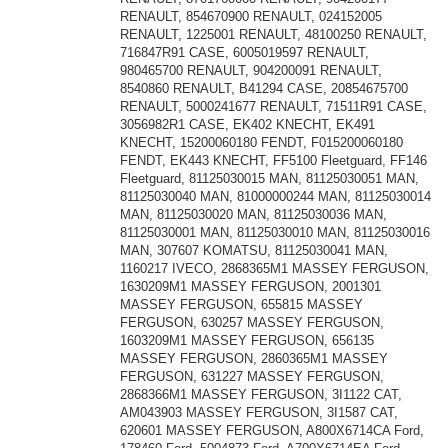
RENAULT, 854670900 RENAULT, 024152005
RENAULT, 1225001 RENAULT, 48100250 RENAULT,
716847R91 CASE, 6005019597 RENAULT,
980465700 RENAULT, 904200091 RENAULT,
8540860 RENAULT, B41294 CASE, 20854675700
RENAULT, 5000241677 RENAULT, 71511R91 CASE,
3056982R1 CASE, EK402 KNECHT, EK491
KNECHT, 15200060180 FENDT, F015200060180
FENDT, EK443 KNECHT, FF5100 Fleetguard, FF146
Fleetguard, 81125030015 MAN, 81125030051 MAN,
81125030040 MAN, 81000000244 MAN, 81125030014
MAN, 81125030020 MAN, 81125030036 MAN,
81125030001 MAN, 81125030010 MAN, 81125030016
MAN, 307607 KOMATSU, 81125030041 MAN,
1160217 IVECO, 2868365M1 MASSEY FERGUSON,
1630209M1 MASSEY FERGUSON, 2001301
MASSEY FERGUSON, 655815 MASSEY
FERGUSON, 630257 MASSEY FERGUSON,
1603209M1 MASSEY FERGUSON, 656135
MASSEY FERGUSON, 2860365M1 MASSEY
FERGUSON, 631227 MASSEY FERGUSON,
2868366M1 MASSEY FERGUSON, 3I1122 CAT,
AM043903 MASSEY FERGUSON, 3I1587 CAT,
620601 MASSEY FERGUSON, A800X6714CA Ford,