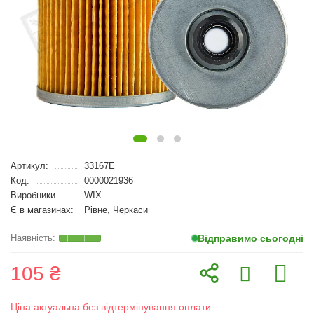
Артикул:
33167E
Код:
0000021936
Виробники
WIX
Є в магазинах:
Рівне, Черкаси
Відправимо сьогодні
105 ₴
Ціна актуальна без відтермінування оплати