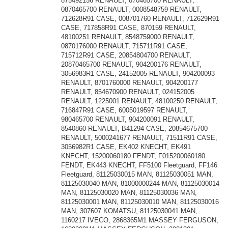
875492156 RENAULT, 870465700 RENAULT,
0870465700 RENAULT, 0008548759 RENAULT,
712628R91 CASE, 008701760 RENAULT, 712629R91
CASE, 717858R91 CASE, 870159 RENAULT,
48100251 RENAULT, 8548759000 RENAULT,
0870176000 RENAULT, 715711R91 CASE,
715712R91 CASE, 20854804700 RENAULT,
20870465700 RENAULT, 904200176 RENAULT,
3056983R1 CASE, 24152005 RENAULT, 904200093
RENAULT, 8701760000 RENAULT, 904200177
RENAULT, 854670900 RENAULT, 024152005
RENAULT, 1225001 RENAULT, 48100250 RENAULT,
716847R91 CASE, 6005019597 RENAULT,
980465700 RENAULT, 904200091 RENAULT,
8540860 RENAULT, B41294 CASE, 20854675700
RENAULT, 5000241677 RENAULT, 71511R91 CASE,
3056982R1 CASE, EK402 KNECHT, EK491
KNECHT, 15200060180 FENDT, F015200060180
FENDT, EK443 KNECHT, FF5100 Fleetguard, FF146
Fleetguard, 81125030015 MAN, 81125030051 MAN,
81125030040 MAN, 81000000244 MAN, 81125030014
MAN, 81125030020 MAN, 81125030036 MAN,
81125030001 MAN, 81125030010 MAN, 81125030016
MAN, 307607 KOMATSU, 81125030041 MAN,
1160217 IVECO, 2868365M1 MASSEY FERGUSON,