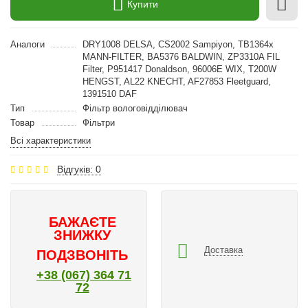
Купити
Аналоги
DRY1008 DELSA, CS2002 Sampiyon, TB1364x
MANN-FILTER, BA5376 BALDWIN, ZP3310A FIL
Filter, P951417 Donaldson, 96006E WIX, T200W
HENGST, AL22 KNECHT, AF27853 Fleetguard,
1391510 DAF
Тип
Фільтр вологовідділювач
Товар
Фільтри
Всі характеристики
Відгуків: 0
БАЖАЄТЕ
ЗНИЖКУ
Доставка
ПОДЗВОНІТЬ
+38 (067) 364 71
72