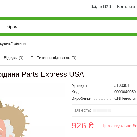
Вхід в B2B
Контакти
жуючої рідини
Відгуки (0)
Питання-відповідь
(0)
рідини Parts Express USA
Артикул:
J100304
Код:
0000040050
Виробники
CNH-аналог
926 ₴
Ціна актуальна б