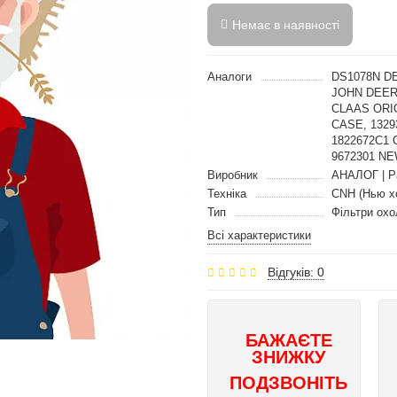
Немає в наявності
Аналоги
DS1078N DE
JOHN DEERE
CLAAS ORIG
CASE, 1329
1822672C1 
9672301 N
Виробник
АНАЛОГ | P
Техніка
CNH (Нью х
Тип
Фільтри ох
Всі характеристики
Відгуків: 0
БАЖАЄТЕ
ЗНИЖКУ
ПОДЗВОНІТЬ