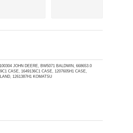
J100304 JOHN DEERE, BW5071 BALDWIN, 668653.0
09C1 CASE, 1649136C1 CASE, 1207605H1 CASE,
OLLAND, 1261387H1 KOMATSU