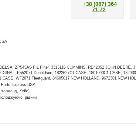
+38 (067) 364
71 72
 USA
DELSA, ZP545AS FIL Filter, 3315116 CUMMINS, RE42052 JOHN DEERE, 
IGINAL, P552071 Donaldson, 1822627C1 CASE, 1801090C1 CASE, 13293
1 CASE, WF2071 Fleetguard, 84605017 NEW HOLLAND, 9672301 NEW H
 Parts Express USA
 холланд, Кейс)
холоджуючої рідини