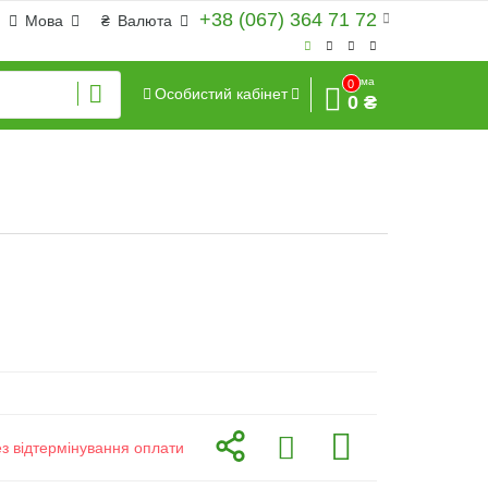
+38 (067) 364 71 72
Мова
₴
Валюта
Сума
0
Особистий кабінет
0 ₴
ез відтермінування оплати