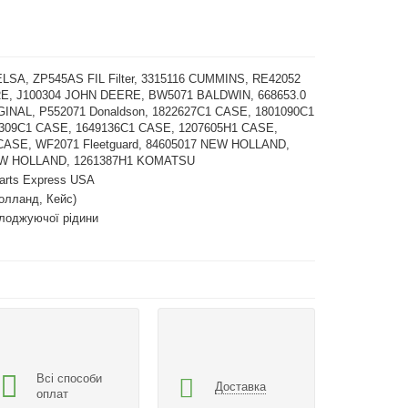
LSA, ZP545AS FIL Filter, 3315116 CUMMINS, RE42052
, J100304 JOHN DEERE, BW5071 BALDWIN, 668653.0
INAL, P552071 Donaldson, 1822627C1 CASE, 1801090C1
309C1 CASE, 1649136C1 CASE, 1207605H1 CASE,
CASE, WF2071 Fleetguard, 84605017 NEW HOLLAND,
EW HOLLAND, 1261387H1 KOMATSU
arts Express USA
олланд, Кейс)
олоджуючої рідини
Всі способи
Доставка
оплат