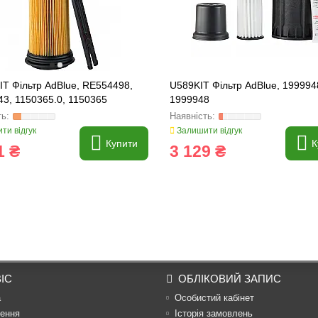
T Фільтр AdBlue, RE554498,
U589KIT Фільтр AdBlue, 199994
3, 1150365.0, 1150365
1999948
ти відгук
Залишити відгук
Купити
К
1 ₴
3 129 ₴
ІС
ОБЛІКОВИЙ ЗАПИС
а
Особистий кабінет
ення
Історія замовлень