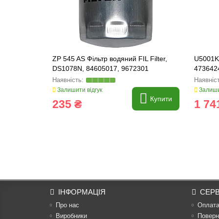
ZP 545 AS Фільтр водяний FIL Filter,
U5001KI
DS1078N, 84605017, 9672301
4736424
Залишити відгук
Залиши
Купити
235 ₴
1 74
ІНФОРМАЦІЯ
СЕРВ
Про нас
Оплат
Виробники
Поверн