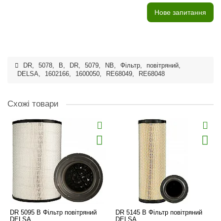
Нове запитання
DR
,
5078
,
B
,
DR
,
5079
,
NB
,
Фільтр
,
повітряний
,
DELSA
,
1602166
,
1600050
,
RE68049
,
RE68048
Схожі товари
DR 5095 B Фільтр повітряний
DR 5145 B Фільтр повітряний
DELSA
DELSA