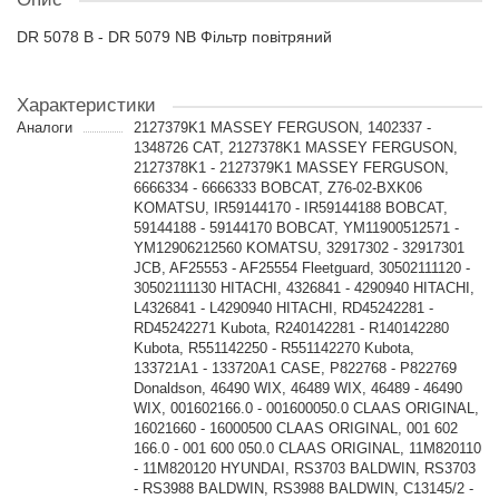
DR 5078 B - DR 5079 NB Фільтр повітряний
Характеристики
Аналоги
2127379K1 MASSEY FERGUSON, 1402337 -
1348726 CAT, 2127378K1 MASSEY FERGUSON,
2127378K1 - 2127379K1 MASSEY FERGUSON,
6666334 - 6666333 BOBCAT, Z76-02-BXK06
KOMATSU, IR59144170 - IR59144188 BOBCAT,
59144188 - 59144170 BOBCAT, YM11900512571 -
YM12906212560 KOMATSU, 32917302 - 32917301
JCB, AF25553 - AF25554 Fleetguard, 30502111120 -
30502111130 HITACHI, 4326841 - 4290940 HITACHI,
L4326841 - L4290940 HITACHI, RD45242281 -
RD45242271 Kubota, R240142281 - R140142280
Kubota, R551142250 - R551142270 Kubota,
133721A1 - 133720A1 CASE, P822768 - P822769
Donaldson, 46490 WIX, 46489 WIX, 46489 - 46490
WIX, 001602166.0 - 001600050.0 CLAAS ORIGINAL,
16021660 - 16000500 CLAAS ORIGINAL, 001 602
166.0 - 001 600 050.0 CLAAS ORIGINAL, 11M820110
- 11M820120 HYUNDAI, RS3703 BALDWIN, RS3703
- RS3988 BALDWIN, RS3988 BALDWIN, C13145/2 -