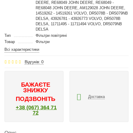
DEERE, RE68049 JOHN DEERE, RE68049 -
RE68048 JOHN DEERE, AM129028 JOHN DEERE,
14519262 - 14519261 VOLVO, DR5078B - DR5079NB
DELSA, 43926781 - 43926773 VOLVO, DR5078B
DELSA, 11711495 - 11711494 VOLVO, DR5079NB
DELSA
Тип
Фільтри повітряні
Товар
Фільтри
Всі характеристики
Відгуків: 0
БАЖАЄТЕ
ЗНИЖКУ
Доставка
ПОДЗВОНІТЬ
+38 (067) 364 71
72
Опис