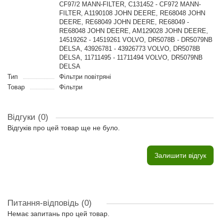
CF97/2 MANN-FILTER, C131452 - CF972 MANN-
FILTER, A1190108 JOHN DEERE, RE68048 JOHN
DEERE, RE68049 JOHN DEERE, RE68049 -
RE68048 JOHN DEERE, AM129028 JOHN DEERE,
14519262 - 14519261 VOLVO, DR5078B - DR5079NB
DELSA, 43926781 - 43926773 VOLVO, DR5078B
DELSA, 11711495 - 11711494 VOLVO, DR5079NB
DELSA
Тип
Фільтри повітряні
Товар
Фільтри
Відгуки (0)
Відгуків про цей товар ще не було.
Залишити відгук
Питання-відповідь
(0)
Немає запитань про цей товар.