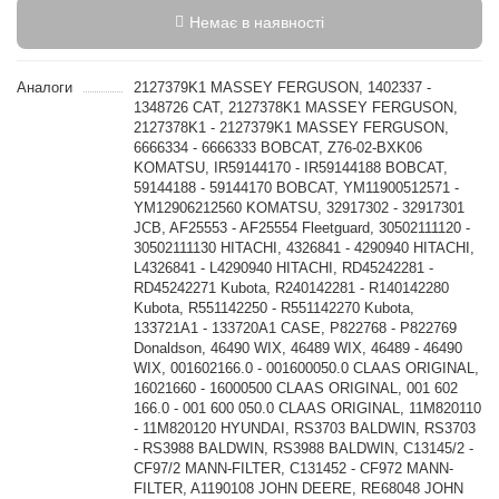
Немає в наявності
Аналоги
2127379K1 MASSEY FERGUSON, 1402337 -
1348726 CAT, 2127378K1 MASSEY FERGUSON,
2127378K1 - 2127379K1 MASSEY FERGUSON,
6666334 - 6666333 BOBCAT, Z76-02-BXK06
KOMATSU, IR59144170 - IR59144188 BOBCAT,
59144188 - 59144170 BOBCAT, YM11900512571 -
YM12906212560 KOMATSU, 32917302 - 32917301
JCB, AF25553 - AF25554 Fleetguard, 30502111120 -
30502111130 HITACHI, 4326841 - 4290940 HITACHI,
L4326841 - L4290940 HITACHI, RD45242281 -
RD45242271 Kubota, R240142281 - R140142280
Kubota, R551142250 - R551142270 Kubota,
133721A1 - 133720A1 CASE, P822768 - P822769
Donaldson, 46490 WIX, 46489 WIX, 46489 - 46490
WIX, 001602166.0 - 001600050.0 CLAAS ORIGINAL,
16021660 - 16000500 CLAAS ORIGINAL, 001 602
166.0 - 001 600 050.0 CLAAS ORIGINAL, 11M820110
- 11M820120 HYUNDAI, RS3703 BALDWIN, RS3703
- RS3988 BALDWIN, RS3988 BALDWIN, C13145/2 -
CF97/2 MANN-FILTER, C131452 - CF972 MANN-
FILTER, A1190108 JOHN DEERE, RE68048 JOHN