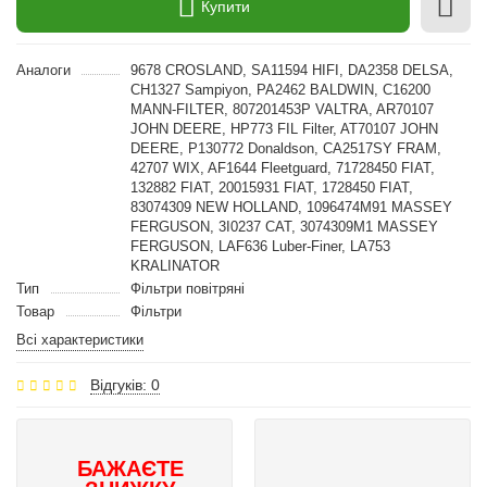
Купити
Аналоги
9678 CROSLAND, SA11594 HIFI, DA2358 DELSA,
CH1327 Sampiyon, PA2462 BALDWIN, C16200
MANN-FILTER, 807201453P VALTRA, AR70107
JOHN DEERE, HP773 FIL Filter, AT70107 JOHN
DEERE, P130772 Donaldson, CA2517SY FRAM,
42707 WIX, AF1644 Fleetguard, 71728450 FIAT,
132882 FIAT, 20015931 FIAT, 1728450 FIAT,
83074309 NEW HOLLAND, 1096474M91 MASSEY
FERGUSON, 3I0237 CAT, 3074309M1 MASSEY
FERGUSON, LAF636 Luber-Finer, LA753
KRALINATOR
Тип
Фільтри повітряні
Товар
Фільтри
Всі характеристики
Відгуків: 0
БАЖАЄТЕ