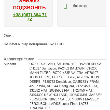
ЗНИЖКУ
Доставка
ПОДЗВОНІТЬ
+38 (067) 364 71
72
Опис
DA 2358 Фільтр повітряний 16200 DC
Характеристики
Аналоги
9678 CROSLAND, SA11594 HIFI, DA2358 DELSA,
CH1327 Sampiyon, PA2462 BALDWIN, C16200
MANN-FILTER, 807201453P VALTRA, AR70107
JOHN DEERE, HP773 FIL Filter, AT70107 JOHN
DEERE, P130772 Donaldson, CA2517SY FRAM,
42707 WIX, AF1644 Fleetguard, 71728450 FIAT,
132882 FIAT, 20015931 FIAT, 1728450 FIAT,
83074309 NEW HOLLAND, 1096474M91 MASSEY
FERGUSON, 3I0237 CAT, 3074309M1 MASSEY
FERGUSON, LAF636 Luber-Finer, LA753
KRALINATOR