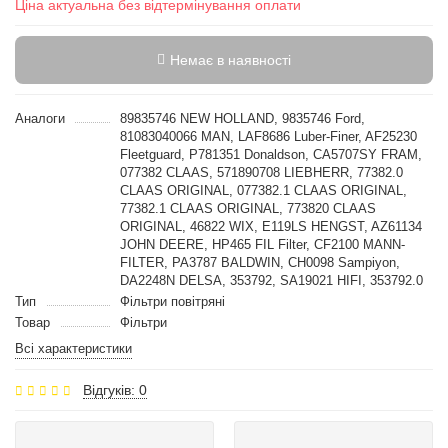
Ціна актуальна без відтермінування оплати
Немає в наявності
Аналоги
89835746 NEW HOLLAND, 9835746 Ford,
81083040066 MAN, LAF8686 Luber-Finer, AF25230
Fleetguard, P781351 Donaldson, CA5707SY FRAM,
077382 CLAAS, 571890708 LIEBHERR, 77382.0
CLAAS ORIGINAL, 077382.1 CLAAS ORIGINAL,
77382.1 CLAAS ORIGINAL, 773820 CLAAS
ORIGINAL, 46822 WIX, E119LS HENGST, AZ61134
JOHN DEERE, HP465 FIL Filter, CF2100 MANN-
FILTER, PA3787 BALDWIN, CH0098 Sampiyon,
DA2248N DELSA, 353792, SA19021 HIFI, 353792.0
Тип
Фільтри повітряні
Товар
Фільтри
Всі характеристики
Відгуків: 0