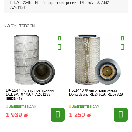
DA
,
2248
,
N
,
Фільтр
,
повітряний
,
DELSA
,
077382
,
AZ61134
Схожі товари
DA 2247 Фільтр повітряний
P611440 Фільтр повітряний
DELSA, 077367, AZ61133,
Donaldson, RE24619, RE67829
89835747
Залишити відгук
Залишити відгук
1 939 ₴
1 250 ₴