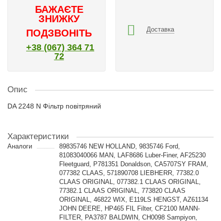
БАЖАЄТЕ
ЗНИЖКУ
Доставка
ПОДЗВОНІТЬ
+38 (067) 364 71
72
Опис
DA 2248 N Фільтр повітряний
Характеристики
Аналоги
89835746 NEW HOLLAND, 9835746 Ford,
81083040066 MAN, LAF8686 Luber-Finer, AF25230
Fleetguard, P781351 Donaldson, CA5707SY FRAM,
077382 CLAAS, 571890708 LIEBHERR, 77382.0
CLAAS ORIGINAL, 077382.1 CLAAS ORIGINAL,
77382.1 CLAAS ORIGINAL, 773820 CLAAS
ORIGINAL, 46822 WIX, E119LS HENGST, AZ61134
JOHN DEERE, HP465 FIL Filter, CF2100 MANN-
FILTER, PA3787 BALDWIN, CH0098 Sampiyon,