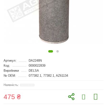
Артикул:
DA2248N
Код:
0000022839
Виробники
DELSA
№ OEM:
077382.1, 77382.1, AZ61134
475 ₴