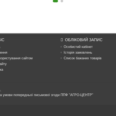
ІС
ОБЛІКОВИЙ ЗАПИС
а
Особистий кабінет
ення
Історія замовлень
користування сайтом
Список бажаних товарів
айту
ка
.
 за умови попередньої письмової згоди ППФ "АГРО-ЦЕНТР"