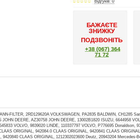
Відгуків: 0
БАЖАЄТЕ
ЗНИЖКУ
ПОДЗВОНІТЬ
+38 (067) 364
71 72
ANN-FILTER, 2RD129620A VOLKSWAGEN, PA2835 BALDWIN, CH1285 Sampi
5 JOHN DEERE, AZ30758 JOHN DEERE, 13002B1820 ISUZU, 6644958 VOL
645833 VOLVO, 9839020 LINDE, 110337797 VOLVO, P776695 Donaldson, 
 CLAAS ORIGINAL, 942084.0 CLAAS ORIGINAL, 9420841 CLAAS ORIGINAL
 9420840 CLAAS ORIGINAL, 1212302023600 Deutz, 20943204 Mercedes-Be