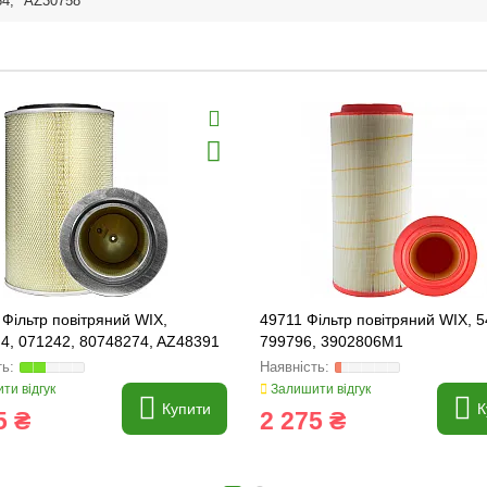
84
,
AZ30758
Фільтр повітряний WIX,
49711 Фільтр повітряний WIX, 
4, 071242, 80748274, AZ48391
799796, 3902806M1
ти відгук
Залишити відгук
Купити
К
5 ₴
2 275 ₴