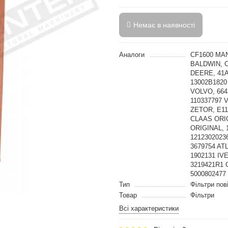
Немає в наявності
Аналоги
CF1600 MA
BALDWIN, C
DEERE, 41
13002B1820
VOLVO, 664
110337797 
ZETOR, E11
CLAAS ORIG
ORIGINAL, 
12123020236
3679754 AT
1902131 IV
3219421R1 
5000802477
Тип
Фільтри пов
Товар
Фільтри
Всі характеристики