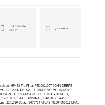
Всі способи
Доставка
оплат
yon, HP462 FIL Filter, PE10011907 JOHN DEERE,
VO, DA2200N DELSA, 111101499 VOLVO, 6642047
931354 ZETOR, 93-1354 ZETOR, E118LS HENGST,
, 176168.0 CLAAS ORIGINAL, 1761680 CLAAS
ns, 2241329 Deutz, 3679754 ATLAS, 81084050012 MAN,