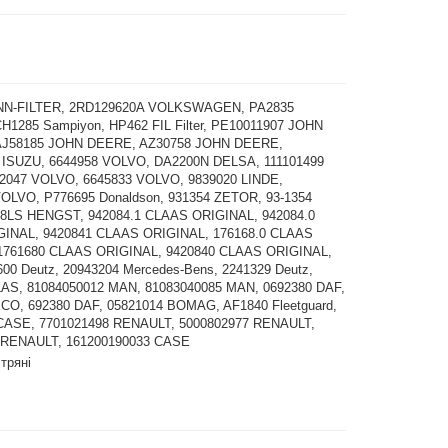
NN-FILTER, 2RD129620A VOLKSWAGEN, PA2835
H1285 Sampiyon, HP462 FIL Filter, PE10011907 JOHN
AJ58185 JOHN DEERE, AZ30758 JOHN DEERE,
 ISUZU, 6644958 VOLVO, DA2200N DELSA, 111101499
2047 VOLVO, 6645833 VOLVO, 9839020 LINDE,
VOLVO, P776695 Donaldson, 931354 ZETOR, 93-1354
8LS HENGST, 942084.1 CLAAS ORIGINAL, 942084.0
INAL, 9420841 CLAAS ORIGINAL, 176168.0 CLAAS
1761680 CLAAS ORIGINAL, 9420840 CLAAS ORIGINAL,
00 Deutz, 20943204 Mercedes-Bens, 2241329 Deutz,
LAS, 81084050012 MAN, 81083040085 MAN, 0692380 DAF,
ECO, 692380 DAF, 05821014 BOMAG, AF1840 Fleetguard,
CASE, 7701021498 RENAULT, 5000802977 RENAULT,
 RENAULT, 161200190033 CASE
ітряні