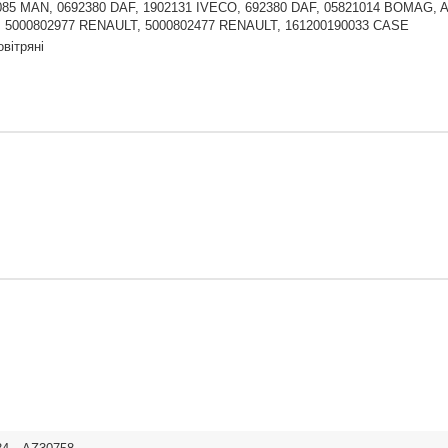
085 MAN, 0692380 DAF, 1902131 IVECO, 692380 DAF, 05821014 BOMAG, A
 5000802977 RENAULT, 5000802477 RENAULT, 161200190033 CASE
овітряні