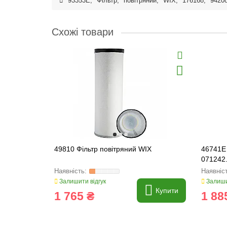
93353E
,
Фільтр
,
повітряний
,
WIX
,
176168
,
9420
Схожі товари
49810 Фільтр повітряний WIX
46741E 
071242.
Залишити відгук
Залиши
Купити
1 765 ₴
1 88