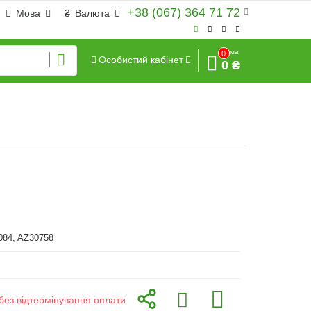
+38 (067) 364 71 72
Мова
₴
Валюта
Сума
0
Особистий кабінет
0 ₴
084, AZ30758
без відтермінування оплати