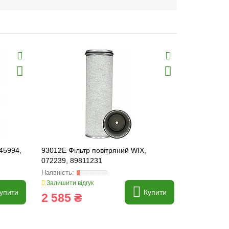
545994,
93012E Фільтр повітряний WIX,
46541E Філ
072239, 89811231
87682981, 
Залишити відгук
Залишити ві
упити
Купити
2 585 ₴
1 055 