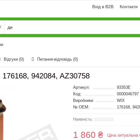
Вхід в B2B
Контакти
ри
Відгуки (0)
Питання-відповідь
(0)
, 176168, 942084, AZ30758
Артикул:
93353E
Код:
0000046797
Виробники
WIX
№ OEM:
176168, 942
1 860 ₴
Ціна актуальна 