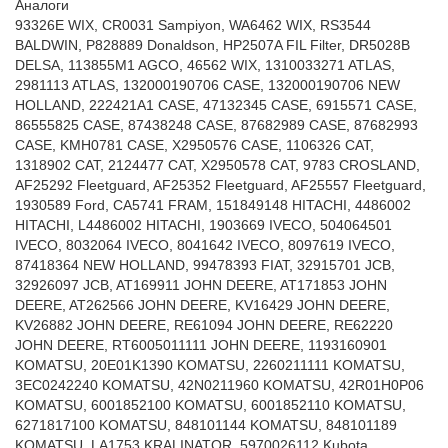
Аналоги
93326E WIX, CR0031 Sampiyon, WA6462 WIX, RS3544
BALDWIN, P828889 Donaldson, HP2507A FIL Filter, DR5028B
DELSA, 113855M1 AGCO, 46562 WIX, 1310033271 ATLAS,
2981113 ATLAS, 132000190706 CASE, 132000190706 NEW
HOLLAND, 222421A1 CASE, 47132345 CASE, 6915571 CASE,
86555825 CASE, 87438248 CASE, 87682989 CASE, 87682993
CASE, KMH0781 CASE, X2950576 CASE, 1106326 CAT,
1318902 CAT, 2124477 CAT, X2950578 CAT, 9783 CROSLAND,
AF25292 Fleetguard, AF25352 Fleetguard, AF25557 Fleetguard,
1930589 Ford, CA5741 FRAM, 151849148 HITACHI, 4486002
HITACHI, L4486002 HITACHI, 1903669 IVECO, 504064501
IVECO, 8032064 IVECO, 8041642 IVECO, 8097619 IVECO,
87418364 NEW HOLLAND, 99478393 FIAT, 32915701 JCB,
32926097 JCB, AT169911 JOHN DEERE, AT171853 JOHN
DEERE, AT262566 JOHN DEERE, KV16429 JOHN DEERE,
KV26882 JOHN DEERE, RE61094 JOHN DEERE, RE62220
JOHN DEERE, RT6005011111 JOHN DEERE, 1193160901
KOMATSU, 20E01K1390 KOMATSU, 2260211111 KOMATSU,
3EC0242240 KOMATSU, 42N0211960 KOMATSU, 42R01H0P06
KOMATSU, 6001852100 KOMATSU, 6001852110 KOMATSU,
6271817100 KOMATSU, 848101144 KOMATSU, 848101189
KOMATSU, LA1753 KRALINATOR, 5970026112 Kubota,