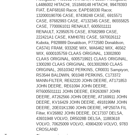
L4486002 HITACHI, 151849148 HITACHI, 99478393
FIAT, EAF68160 Racor, EAPE68330 Racor,
132000190706 CASE, 87438248 CASE, 6915571
CASE, 87682993 CASE, 47132345 CASE, 86555825
CASE, 7700061011 RENAULT, 6005011111
RENAULT, X2950576 CASE, 87682989 CASE,
222421A1 CASE, KMH0781 CASE, 5970026112
Kubota, P828889 Donaldson, P772580 Donaldson,
CA5741 FRAM, 93326E WIX, WA6462 WIX, 46562
WIX, 6000105759 CLAAS ORIGINAL, 13002800
CLAAS ORIGINAL, 6005719921 CLAAS ORIGINAL,
1300280 CLAAS ORIGINAL, 0013002800 CLAAS
ORIGINAL, 26510342 PERKINS, CR0031 Sampiyon,
RS3544 BALDWIN, 901048 PERKINS, C173372
MANN-FILTER, RE62220 JOHN DEERE, AT171853
JOHN DEERE, RE61094 JOHN DEERE,
RT6005011111 JOHN DEERE, ER263097 JOHN
DEERE, AT262566 JOHN DEERE, AT169911 JOHN
DEERE, KV16429 JOHN DEERE, 4918199M JOHN
DEERE, 20E01K1390 JOHN DEERE, HP2507A FIL
Filter, KV26882 JOHN DEERE, DC17337 DELSA,
43931948 VOLVO, DR5028B DELSA, 11883618
VOLVO, 70625009 VOLVO, 43904200 VOLVO, 9783
CROSLAND