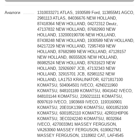
Аналоги
1310033271 ATLAS, 1930589 Ford, 113855M1 AGCO,
2981113 ATLAS, 84036676 NEW HOLLAND,
87418364 NEW HOLLAND, 04272312 Deutz,
47137832 NEW HOLLAND, 87682993 NEW
HOLLAND, 132000190706 NEW HOLLAND,
87438248 NEW HOLLAND, 1930589 NEW HOLLAND,
84217229 NEW HOLLAND, 72957459 NEW
HOLLAND, 87682989 NEW HOLLAND, 47128157
NEW HOLLAND, 86555826 NEW HOLLAND,
86982524 NEW HOLLAND, 87631623 NEW
HOLLAND, 32926097 JCB, 47132343 NEW
HOLLAND, 32915701 JCB, 82981152 NEW
HOLLAND, LA1753 KRALINATOR, 6271817100
KOMATSU, 504064501 IVECO, 42N0211960
KOMATSU, 848101189 KOMATSU, 8041642 IVECO,
848101144 KOMATSU, 2260211111 KOMATSU,
8097619 IVECO, 1903669 IVECO, 1193160901
KOMATSU, 20E01K1390 KOMATSU, 6001852100
KOMATSU, 6001852110 KOMATSU, 42R01H0P06
KOMATSU, 3EC0242240 KOMATSU, 8032064
IVECO, 4270033M1 MASSEY FERGUSON,
VA263060 MASSEY FERGUSON, 6190627M1
MASSEY FERGUSON, 1318902 CAT, LAF4545