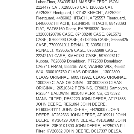
Luber-Finer, 3540051M1 MASSEY FERGUSON,
2124477 CAT, X2950578 CAT, 1106326 CAT,
AF25352 Fleetguard, LX1142 KNECHT, AF25292
Fleetguard, 4486002 HITACHI, AF25557 Fleetguard,
L4486002 HITACHI, 151849148 HITACHI, 99478393
FIAT, EAF68160 Racor, EAPE68330 Racor,
132000190706 CASE, 87438248 CASE, 6915571
CASE, 87682993 CASE, 47132345 CASE, 86555825
CASE, 7700061011 RENAULT, 6005011111
RENAULT, X2950576 CASE, 87682989 CASE,
222421A1 CASE, KMH0781 CASE, 5970026112
Kubota, P828889 Donaldson, P772580 Donaldson,
CA5741 FRAM, 93326E WIX, WA6462 WIX, 46562
WIX, 6000105759 CLAAS ORIGINAL, 13002800
CLAAS ORIGINAL, 6005719921 CLAAS ORIGINAL,
1300280 CLAAS ORIGINAL, 0013002800 CLAAS
ORIGINAL, 26510342 PERKINS, CR0031 Sampiyon,
RS3544 BALDWIN, 901048 PERKINS, C173372
MANN-FILTER, RE62220 JOHN DEERE, AT171853
JOHN DEERE, RE61094 JOHN DEERE,
RT6005011111 JOHN DEERE, ER263097 JOHN
DEERE, AT262566 JOHN DEERE, AT169911 JOHN
DEERE, KV16429 JOHN DEERE, 4918199M JOHN
DEERE, 20E01K1390 JOHN DEERE, HP2507A FIL
Filter, KV26882 JOHN DEERE, DC17337 DELSA,