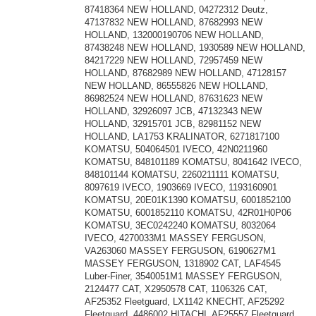
87418364 NEW HOLLAND, 04272312 Deutz,
47137832 NEW HOLLAND, 87682993 NEW
HOLLAND, 132000190706 NEW HOLLAND,
87438248 NEW HOLLAND, 1930589 NEW HOLLAND,
84217229 NEW HOLLAND, 72957459 NEW
HOLLAND, 87682989 NEW HOLLAND, 47128157
NEW HOLLAND, 86555826 NEW HOLLAND,
86982524 NEW HOLLAND, 87631623 NEW
HOLLAND, 32926097 JCB, 47132343 NEW
HOLLAND, 32915701 JCB, 82981152 NEW
HOLLAND, LA1753 KRALINATOR, 6271817100
KOMATSU, 504064501 IVECO, 42N0211960
KOMATSU, 848101189 KOMATSU, 8041642 IVECO,
848101144 KOMATSU, 2260211111 KOMATSU,
8097619 IVECO, 1903669 IVECO, 1193160901
KOMATSU, 20E01K1390 KOMATSU, 6001852100
KOMATSU, 6001852110 KOMATSU, 42R01H0P06
KOMATSU, 3EC0242240 KOMATSU, 8032064
IVECO, 4270033M1 MASSEY FERGUSON,
VA263060 MASSEY FERGUSON, 6190627M1
MASSEY FERGUSON, 1318902 CAT, LAF4545
Luber-Finer, 3540051M1 MASSEY FERGUSON,
2124477 CAT, X2950578 CAT, 1106326 CAT,
AF25352 Fleetguard, LX1142 KNECHT, AF25292
Fleetguard, 4486002 HITACHI, AF25557 Fleetguard,