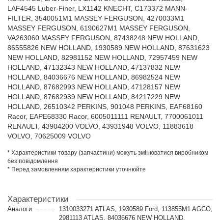
LAF4545 Luber-Finer, LX1142 KNECHT, C173372 MANN-
FILTER, 3540051M1 MASSEY FERGUSON, 4270033M1
MASSEY FERGUSON, 6190627M1 MASSEY FERGUSON,
VA263060 MASSEY FERGUSON, 87438248 NEW HOLLAND,
86555826 NEW HOLLAND, 1930589 NEW HOLLAND, 87631623
NEW HOLLAND, 82981152 NEW HOLLAND, 72957459 NEW
HOLLAND, 47132343 NEW HOLLAND, 47137832 NEW
HOLLAND, 84036676 NEW HOLLAND, 86982524 NEW
HOLLAND, 87682993 NEW HOLLAND, 47128157 NEW
HOLLAND, 87682989 NEW HOLLAND, 84217229 NEW
HOLLAND, 26510342 PERKINS, 901048 PERKINS, EAF68160
Racor, EAPE68330 Racor, 6005011111 RENAULT, 7700061011
RENAULT, 43904200 VOLVO, 43931948 VOLVO, 11883618
VOLVO, 70625009 VOLVO
* Характеристики товару (запчастини) можуть змінюватися виробником
без повідомлення
* Перед замовленням характеристики уточнюйте
Характеристики
Аналоги
1310033271 ATLAS, 1930589 Ford, 113855M1 AGCO,
2981113 ATLAS, 84036676 NEW HOLLAND,