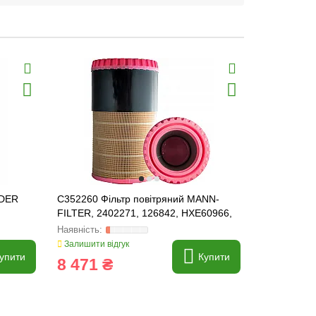
NDER
C352260 Фільтр повітряний MANN-
P776694 Фі
FILTER, 2402271, 126842, HXE60966,
176169, AZ
HXE165299
Залишити відгук
Залишити ві
упити
Купити
8 471 ₴
1 355 