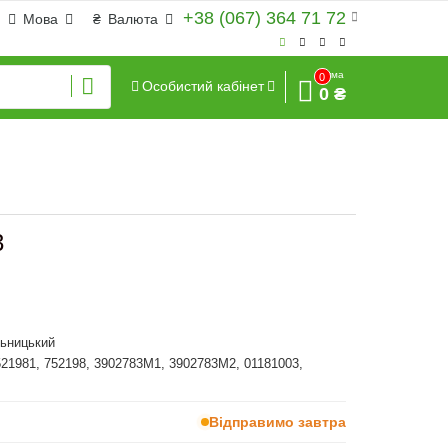
+38 (067) 364 71 72
Мова
₴
Валюта
Сума
0
Особистий кабінет
0 ₴
3
льницький
521981, 752198, 3902783M1, 3902783M2, 01181003,
Відправимо завтра