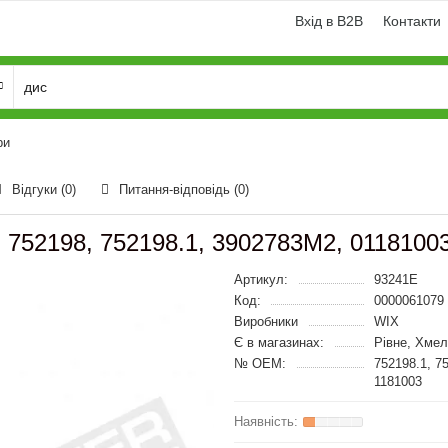
Вхід в B2B
Контакти
ри
Відгуки (0)
Питання-відповідь
(0)
 752198, 752198.1, 3902783M2, 0118100
Артикул:
93241E
Код:
0000061079
Виробники
WIX
Є в магазинах:
Рівне, Хме
№ OEM:
752198.1, 7
1181003