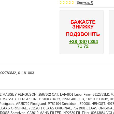
Відгуків: 0
БАЖАЄТЕ
ЗНИЖКУ
ПОДЗВОНІТЬ
+38 (067) 364
71 72
3902783M2, 01181003
2 MASSEY FERGUSON, 2567902 CAT, LAF4601 Luber-Finer, 3912783
1 MASSEY FERGUSON, 1181003 Deutz, 32920401 JCB, 1181003 Deutz, 011
leetguard, AF25729 Fleetguard, P782104 Donaldson, E2000L HENGST, 49
 CLAAS ORIGINAL, 752198.1 CLAAS ORIGINAL, 7521981 CLAAS ORIGINA
CR0035 Sampiyon, C23610 MANN-FILTER, HP2530 FIL Filter, 80813884 V