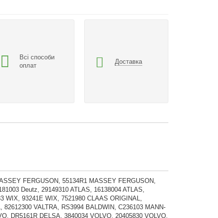
Всі способи
Доставка
оплат
M1 MASSEY FERGUSON, 55134R1 MASSEY FERGUSON,
81003 Deutz, 29149310 ATLAS, 16138004 ATLAS,
783 WIX, 93241E WIX, 7521980 CLAAS ORIGINAL,
L, 82612300 VALTRA, RS3994 BALDWIN, C236103 MANN-
OLVO, DR5161R DELSA, 3840034 VOLVO, 20405830 VOLVO,