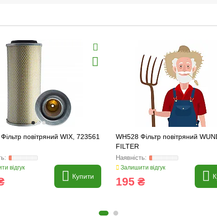
Фільтр повітряний WIX, 723561
WH528 Фільтр повітряний WU
FILTER
ти відгук
Залишити відгук
Купити
К
₴
195 ₴