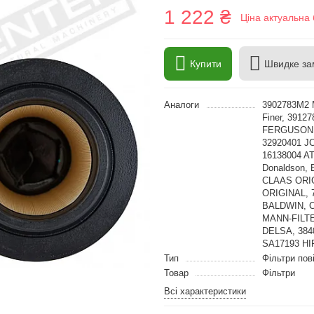
1 222 ₴
Ціна актуальна 
Купити
Швидке за
Аналоги
3902783M2 
Finer, 39
FERGUSON,
32920401 JC
16138004 AT
Donaldson,
CLAAS ORIG
ORIGINAL, 
BALDWIN, C
MANN-FILTER
DELSA, 384
SA17193 HI
Тип
Фільтри пов
Товар
Фільтри
Всі характеристики