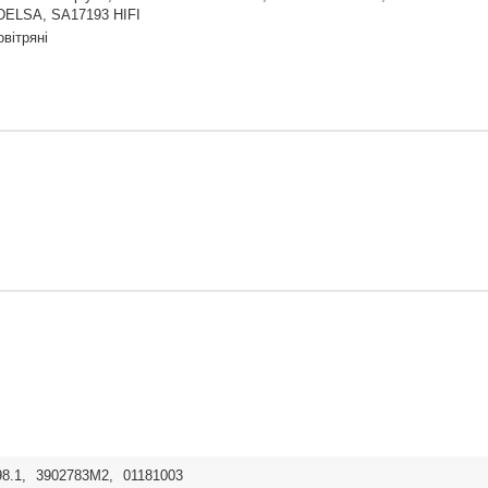
DELSA, SA17193 HIFI
овітряні
98.1
,
3902783M2
,
01181003