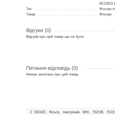
DC23610 
Тип
Фільтри п
Товар
Фільтри
Відгуки (0)
Відгуків про цей товар ще не було.
Питання-відповідь
(0)
Немає запитань про цей товар.
93241E
,
Фільтр
,
повітряний
,
WIX
,
752198
,
7521