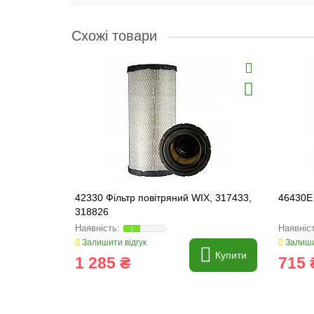
Схожі товари
42330 Фільтр повітряний WIX, 317433,
46430E 
318826
Залишити відгук
Залиши
Купити
1 285 ₴
715 