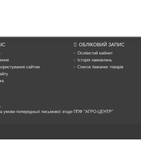
ІС
ОБЛІКОВИЙ ЗАПИС
а
Особистий кабінет
ення
Історія замовлень
користування сайтом
Список бажаних товарів
айту
ка
.
 за умови попередньої письмової згоди ППФ "АГРО-ЦЕНТР"