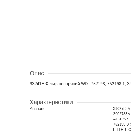
Опис
93241E Фільтр повітряний WIX, 752198, 752198.1, 
Характеристики
Аналоги
3902783M
3902783M
AF26397 F
752198.0
FILTER, 