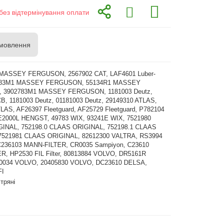
без відтермінування оплати
мовлення
MASSEY FERGUSON, 2567902 CAT, LAF4601 Luber-
12783M1 MASSEY FERGUSON, 55134R1 MASSEY
 3902783M1 MASSEY FERGUSON, 1181003 Deutz,
B, 1181003 Deutz, 01181003 Deutz, 29149310 ATLAS,
LAS, AF26397 Fleetguard, AF25729 Fleetguard, P782104
 E2000L HENGST, 49783 WIX, 93241E WIX, 7521980
INAL, 752198.0 CLAAS ORIGINAL, 752198.1 CLAAS
7521981 CLAAS ORIGINAL, 82612300 VALTRA, RS3994
236103 MANN-FILTER, CR0035 Sampiyon, C23610
, HP2530 FIL Filter, 80813884 VOLVO, DR5161R
0034 VOLVO, 20405830 VOLVO, DC23610 DELSA,
FI
ітряні